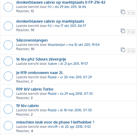
donkerblauwe cabrio op marktplaats II FP-ZN-42
Laatste bericht door
fs1
«
do 29 dec 2011, 16:46
Reacties:
12
1
2
donkerblauwe cabrio op marktplaats
Laatste bericht door
fs1
«
ma 17 okt 2011, 06:37
Reacties:
10
1
2
Siliconenslangen
Laatste bericht door
MaartenJan
«
ma 10 okt 2011, 19:04
Reacties:
10
1
2
16 16v ph2 5deurs zilvergrijs
Laatste bericht door
Xabre
«
di 21 jun 2011, 19:57
Je R19 ombouwen naar 2L
Laatste bericht door
Roald
«
vr 20 mei 2011, 07:29
Reacties:
2
R19 16V cabrio Turbo
Laatste bericht door
Roald
«
zo 29 aug 2010, 07:33
Reacties:
2
19 16v cabrio
Laatste bericht door
Roald
«
di 18 mei 2010, 07:55
Reacties:
2
misschien leuk voor de phase 1 liefhebber ?
Laatste bericht door
chris19
«
di 20 apr 2010, 11:52
Reacties:
4