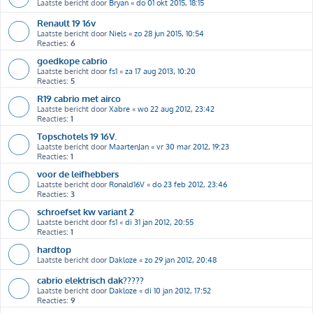
Laatste bericht door
Bryan
«
do 01 okt 2015, 18:15
Renault 19 16v
Laatste bericht door
Niels
«
zo 28 jun 2015, 10:54
Reacties:
6
goedkope cabrio
Laatste bericht door
fs1
«
za 17 aug 2013, 10:20
Reacties:
5
R19 cabrio met airco
Laatste bericht door
Xabre
«
wo 22 aug 2012, 23:42
Reacties:
1
Topschotels 19 16V.
Laatste bericht door
MaartenJan
«
vr 30 mar 2012, 19:23
Reacties:
1
voor de leifhebbers
Laatste bericht door
Ronald16V
«
do 23 feb 2012, 23:46
Reacties:
3
schroefset kw variant 2
Laatste bericht door
fs1
«
di 31 jan 2012, 20:55
Reacties:
1
hardtop
Laatste bericht door
Dakloze
«
zo 29 jan 2012, 20:48
cabrio elektrisch dak?????
Laatste bericht door
Dakloze
«
di 10 jan 2012, 17:52
Reacties:
9