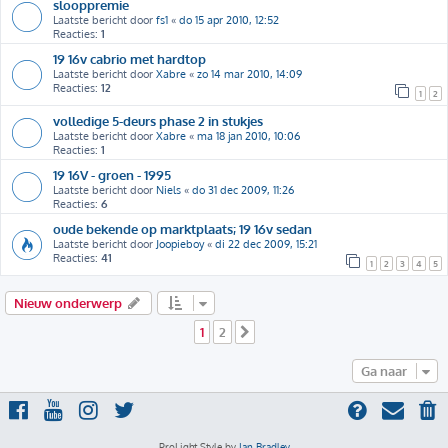
slooppremie
Laatste bericht door
fs1
«
do 15 apr 2010, 12:52
Reacties:
1
19 16v cabrio met hardtop
Laatste bericht door
Xabre
«
zo 14 mar 2010, 14:09
Reacties:
12
1
2
volledige 5-deurs phase 2 in stukjes
Laatste bericht door
Xabre
«
ma 18 jan 2010, 10:06
Reacties:
1
19 16V - groen - 1995
Laatste bericht door
Niels
«
do 31 dec 2009, 11:26
Reacties:
6
oude bekende op marktplaats; 19 16v sedan
Laatste bericht door
Joopieboy
«
di 22 dec 2009, 15:21
Reacties:
41
1
2
3
4
5
Nieuw onderwerp
1
2
Volgende
Ga naar
ProLight Style by
Ian Bradley