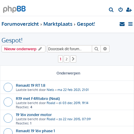
Z
o
Forumoverzicht
Marktplaats
Gespot!
e
k
Gespot!
Zoek
Uitgebreid zo
Nieuw onderwerp
1
2
Volgende
Onderwerpen
Renault 19 RT 1.8
Laatste bericht door
Niels
«
ma 22 feb 2021, 21:01
R19 met F4Rtubro (Neal)
Laatste bericht door
Roald
«
di 03 dec 2019, 19:14
Reacties:
4
19 16v zonder motor
Laatste bericht door
Roald
«
zo 22 nov 2015, 07:09
Reacties:
1
Renault 19 16v phase 1