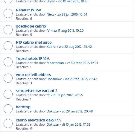
Laatste bericht door
Bryan
«
do 01 okt 2015, 18:15
Renault 19 16v
Laatste bericht door
Niels
«
zo 28 jun 2015, 10:54
Reacties:
6
goedkope cabrio
Laatste bericht door
fs1
«
za 17 aug 2013, 10:20
Reacties:
5
R19 cabrio met airco
Laatste bericht door
Xabre
«
wo 22 aug 2012, 23:42
Reacties:
1
Topschotels 19 16V.
Laatste bericht door
MaartenJan
«
vr 30 mar 2012, 19:23
Reacties:
1
voor de leifhebbers
Laatste bericht door
Ronald16V
«
do 23 feb 2012, 23:46
Reacties:
3
schroefset kw variant 2
Laatste bericht door
fs1
«
di 31 jan 2012, 20:55
Reacties:
1
hardtop
Laatste bericht door
Dakloze
«
zo 29 jan 2012, 20:48
cabrio elektrisch dak?????
Laatste bericht door
Dakloze
«
di 10 jan 2012, 17:52
Reacties:
9