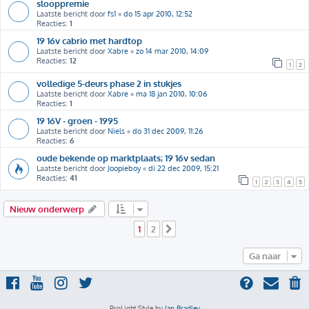
slooppremie
Laatste bericht door
fs1
«
do 15 apr 2010, 12:52
Reacties:
1
19 16v cabrio met hardtop
Laatste bericht door
Xabre
«
zo 14 mar 2010, 14:09
Reacties:
12
1
2
volledige 5-deurs phase 2 in stukjes
Laatste bericht door
Xabre
«
ma 18 jan 2010, 10:06
Reacties:
1
19 16V - groen - 1995
Laatste bericht door
Niels
«
do 31 dec 2009, 11:26
Reacties:
6
oude bekende op marktplaats; 19 16v sedan
Laatste bericht door
Joopieboy
«
di 22 dec 2009, 15:21
Reacties:
41
1
2
3
4
5
Nieuw onderwerp
1
2
Volgende
Ga naar
ProLight Style by
Ian Bradley