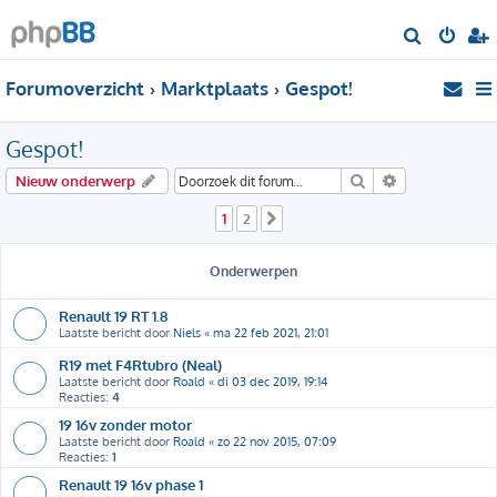
Z
o
Forumoverzicht
Marktplaats
Gespot!
e
k
Gespot!
Zoek
Uitgebreid zo
Nieuw onderwerp
1
2
Volgende
Onderwerpen
Renault 19 RT 1.8
Laatste bericht door
Niels
«
ma 22 feb 2021, 21:01
R19 met F4Rtubro (Neal)
Laatste bericht door
Roald
«
di 03 dec 2019, 19:14
Reacties:
4
19 16v zonder motor
Laatste bericht door
Roald
«
zo 22 nov 2015, 07:09
Reacties:
1
Renault 19 16v phase 1