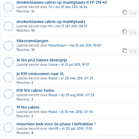
donkerblauwe cabrio op marktplaats II FP-ZN-42
Laatste bericht door
fs1
«
do 29 dec 2011, 16:46
Reacties:
12
1
2
donkerblauwe cabrio op marktplaats
Laatste bericht door
fs1
«
ma 17 okt 2011, 06:37
Reacties:
10
1
2
Siliconenslangen
Laatste bericht door
MaartenJan
«
ma 10 okt 2011, 19:04
Reacties:
10
1
2
16 16v ph2 5deurs zilvergrijs
Laatste bericht door
Xabre
«
di 21 jun 2011, 19:57
Je R19 ombouwen naar 2L
Laatste bericht door
Roald
«
vr 20 mei 2011, 07:29
Reacties:
2
R19 16V cabrio Turbo
Laatste bericht door
Roald
«
zo 29 aug 2010, 07:33
Reacties:
2
19 16v cabrio
Laatste bericht door
Roald
«
di 18 mei 2010, 07:55
Reacties:
2
misschien leuk voor de phase 1 liefhebber ?
Laatste bericht door
chris19
«
di 20 apr 2010, 11:52
Reacties:
4