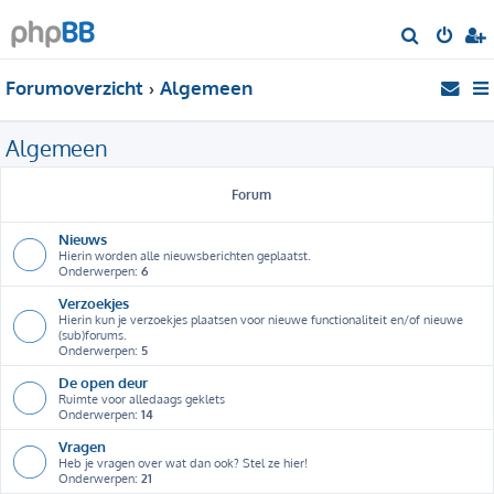
Z
o
Forumoverzicht
Algemeen
e
k
Algemeen
Forum
Nieuws
Hierin worden alle nieuwsberichten geplaatst.
Onderwerpen:
6
Verzoekjes
Hierin kun je verzoekjes plaatsen voor nieuwe functionaliteit en/of nieuwe
(sub)forums.
Onderwerpen:
5
De open deur
Ruimte voor alledaags geklets
Onderwerpen:
14
Vragen
Heb je vragen over wat dan ook? Stel ze hier!
Onderwerpen:
21