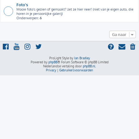
Foto's
Mooie foto's gezien of gemaakt? zet ze hier neer! (niet van je eigen auto, die
horen in je persoonlijke galerij)
Onderwerpen:
6
Ga naar
ProLight Style by
Ian Bradley
Powered by
phpBB
® Forum Software © phpBB Limited
Nederlandse vertaling door
phpBB.nl
.
Privacy
|
Gebruikersvoorwaarden