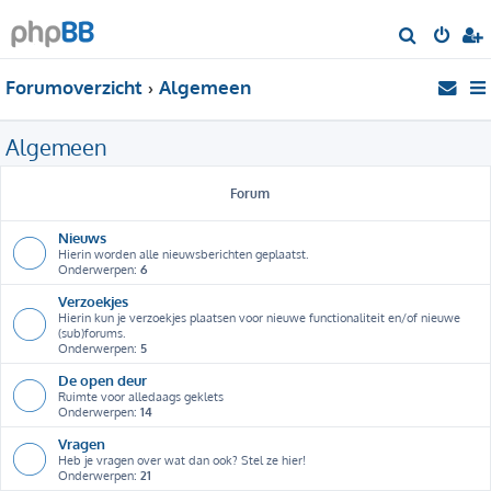
Z
o
Forumoverzicht
Algemeen
e
k
Algemeen
Forum
Nieuws
Hierin worden alle nieuwsberichten geplaatst.
Onderwerpen:
6
Verzoekjes
Hierin kun je verzoekjes plaatsen voor nieuwe functionaliteit en/of nieuwe
(sub)forums.
Onderwerpen:
5
De open deur
Ruimte voor alledaags geklets
Onderwerpen:
14
Vragen
Heb je vragen over wat dan ook? Stel ze hier!
Onderwerpen:
21