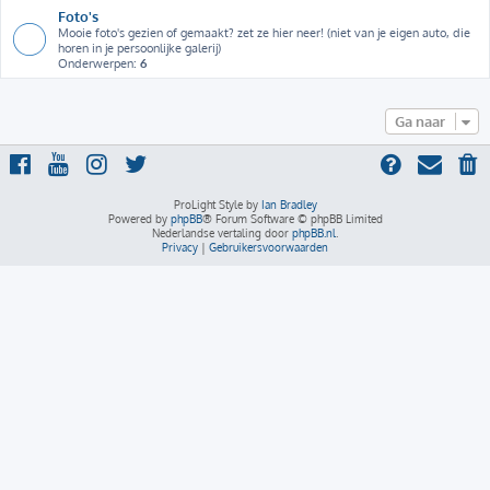
Foto's
Mooie foto's gezien of gemaakt? zet ze hier neer! (niet van je eigen auto, die
horen in je persoonlijke galerij)
Onderwerpen:
6
Ga naar
ProLight Style by
Ian Bradley
Powered by
phpBB
® Forum Software © phpBB Limited
Nederlandse vertaling door
phpBB.nl
.
Privacy
|
Gebruikersvoorwaarden