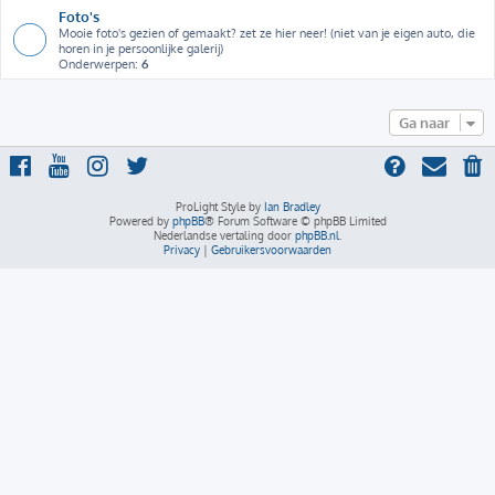
Foto's
Mooie foto's gezien of gemaakt? zet ze hier neer! (niet van je eigen auto, die
horen in je persoonlijke galerij)
Onderwerpen:
6
Ga naar
ProLight Style by
Ian Bradley
Powered by
phpBB
® Forum Software © phpBB Limited
Nederlandse vertaling door
phpBB.nl
.
Privacy
|
Gebruikersvoorwaarden