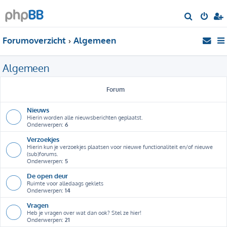
Z
o
Forumoverzicht
Algemeen
e
k
Algemeen
Forum
Nieuws
Hierin worden alle nieuwsberichten geplaatst.
Onderwerpen:
6
Verzoekjes
Hierin kun je verzoekjes plaatsen voor nieuwe functionaliteit en/of nieuwe
(sub)forums.
Onderwerpen:
5
De open deur
Ruimte voor alledaags geklets
Onderwerpen:
14
Vragen
Heb je vragen over wat dan ook? Stel ze hier!
Onderwerpen:
21