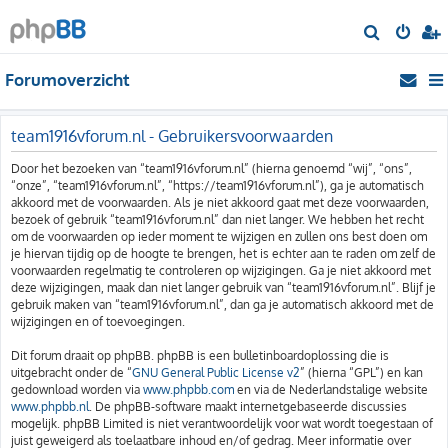
Z
o
Forumoverzicht
e
k
team1916vforum.nl - Gebruikersvoorwaarden
Door het bezoeken van “team1916vforum.nl” (hierna genoemd “wij”, “ons”,
“onze”, “team1916vforum.nl”, “https://team1916vforum.nl”), ga je automatisch
akkoord met de voorwaarden. Als je niet akkoord gaat met deze voorwaarden,
bezoek of gebruik “team1916vforum.nl” dan niet langer. We hebben het recht
om de voorwaarden op ieder moment te wijzigen en zullen ons best doen om
je hiervan tijdig op de hoogte te brengen, het is echter aan te raden om zelf de
voorwaarden regelmatig te controleren op wijzigingen. Ga je niet akkoord met
deze wijzigingen, maak dan niet langer gebruik van “team1916vforum.nl”. Blijf je
gebruik maken van “team1916vforum.nl”, dan ga je automatisch akkoord met de
wijzigingen en of toevoegingen.
Dit forum draait op phpBB. phpBB is een bulletinboardoplossing die is
uitgebracht onder de “
GNU General Public License v2
” (hierna “GPL”) en kan
gedownload worden via
www.phpbb.com
en via de Nederlandstalige website
www.phpbb.nl
. De phpBB-software maakt internetgebaseerde discussies
mogelijk. phpBB Limited is niet verantwoordelijk voor wat wordt toegestaan of
juist geweigerd als toelaatbare inhoud en/of gedrag. Meer informatie over