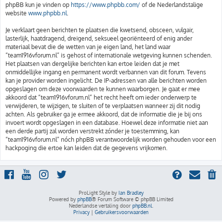
phpBB kun je vinden op
https://www.phpbb.com/
of de Nederlandstalige
website
www.phpbb.nl
.
Je verklaart geen berichten te plaatsen die kwetsend, obsceen, vulgair,
lasterlijk, haatdragend, dreigend, seksueel georiënteerd of enig ander
materiaal bevat die de wetten van je eigen land, het land waar
“team1916vforum.nl” is gehost of internationale wetgeving kunnen schenden.
Het plaatsen van dergelijke berichten kan ertoe leiden dat je met
onmiddellijke ingang en permanent wordt verbannen van dit forum. Tevens
kan je provider worden ingelicht. De IP-adressen van alle berichten worden
opgeslagen om deze voorwaarden te kunnen waarborgen. Je gaat er mee
akkoord dat “team1916vforum.nl” het recht heeft om ieder onderwerp te
verwijderen, te wijzigen, te sluiten of te verplaatsen wanneer zij dit nodig
achten. Als gebruiker ga je ermee akkoord, dat de informatie die je bij ons
invoert wordt opgeslagen in een database. Hoewel deze informatie niet aan
een derde partij zal worden verstrekt zónder je toestemming, kan
“team1916vforum.nl” nóch phpBB verantwoordelijk worden gehouden voor een
hackpoging die ertoe kan leiden dat de gegevens vrijkomen.
ProLight Style by
Ian Bradley
Powered by
phpBB
® Forum Software © phpBB Limited
Nederlandse vertaling door
phpBB.nl
.
Privacy
|
Gebruikersvoorwaarden