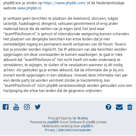
phpBB kun je vinden op
https://www.phpbb.com/
of de Nederlandstalige
website
www.phpbb.nl
.
Je verklaart geen berichten te plaatsen die kwetsend, obsceen, vulgair,
lasterlijk, haatdragend, dreigend, seksueel georiënteerd of enig ander
materiaal bevat die de wetten van je eigen land, het land waar
“team1916vforum.nl” is gehost of internationale wetgeving kunnen schenden.
Het plaatsen van dergelijke berichten kan ertoe leiden dat je met
onmiddellijke ingang en permanent wordt verbannen van dit forum. Tevens
kan je provider worden ingelicht. De IP-adressen van alle berichten worden
opgeslagen om deze voorwaarden te kunnen waarborgen. Je gaat er mee
akkoord dat “team1916vforum.nl” het recht heeft om ieder onderwerp te
verwijderen, te wijzigen, te sluiten of te verplaatsen wanneer zij dit nodig
achten. Als gebruiker ga je ermee akkoord, dat de informatie die je bij ons
invoert wordt opgeslagen in een database. Hoewel deze informatie niet aan
een derde partij zal worden verstrekt zónder je toestemming, kan
“team1916vforum.nl” nóch phpBB verantwoordelijk worden gehouden voor een
hackpoging die ertoe kan leiden dat de gegevens vrijkomen.
ProLight Style by
Ian Bradley
Powered by
phpBB
® Forum Software © phpBB Limited
Nederlandse vertaling door
phpBB.nl
.
Privacy
|
Gebruikersvoorwaarden