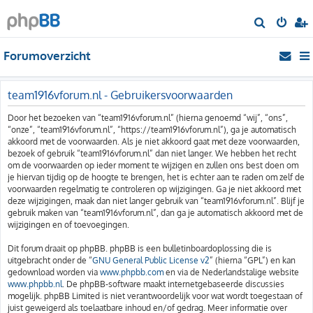
Z
o
Forumoverzicht
e
k
team1916vforum.nl - Gebruikersvoorwaarden
Door het bezoeken van “team1916vforum.nl” (hierna genoemd “wij”, “ons”,
“onze”, “team1916vforum.nl”, “https://team1916vforum.nl”), ga je automatisch
akkoord met de voorwaarden. Als je niet akkoord gaat met deze voorwaarden,
bezoek of gebruik “team1916vforum.nl” dan niet langer. We hebben het recht
om de voorwaarden op ieder moment te wijzigen en zullen ons best doen om
je hiervan tijdig op de hoogte te brengen, het is echter aan te raden om zelf de
voorwaarden regelmatig te controleren op wijzigingen. Ga je niet akkoord met
deze wijzigingen, maak dan niet langer gebruik van “team1916vforum.nl”. Blijf je
gebruik maken van “team1916vforum.nl”, dan ga je automatisch akkoord met de
wijzigingen en of toevoegingen.
Dit forum draait op phpBB. phpBB is een bulletinboardoplossing die is
uitgebracht onder de “
GNU General Public License v2
” (hierna “GPL”) en kan
gedownload worden via
www.phpbb.com
en via de Nederlandstalige website
www.phpbb.nl
. De phpBB-software maakt internetgebaseerde discussies
mogelijk. phpBB Limited is niet verantwoordelijk voor wat wordt toegestaan of
juist geweigerd als toelaatbare inhoud en/of gedrag. Meer informatie over