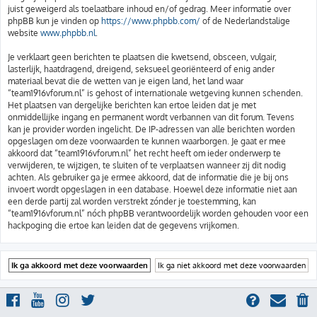
juist geweigerd als toelaatbare inhoud en/of gedrag. Meer informatie over
phpBB kun je vinden op
https://www.phpbb.com/
of de Nederlandstalige
website
www.phpbb.nl
.
Je verklaart geen berichten te plaatsen die kwetsend, obsceen, vulgair,
lasterlijk, haatdragend, dreigend, seksueel georiënteerd of enig ander
materiaal bevat die de wetten van je eigen land, het land waar
“team1916vforum.nl” is gehost of internationale wetgeving kunnen schenden.
Het plaatsen van dergelijke berichten kan ertoe leiden dat je met
onmiddellijke ingang en permanent wordt verbannen van dit forum. Tevens
kan je provider worden ingelicht. De IP-adressen van alle berichten worden
opgeslagen om deze voorwaarden te kunnen waarborgen. Je gaat er mee
akkoord dat “team1916vforum.nl” het recht heeft om ieder onderwerp te
verwijderen, te wijzigen, te sluiten of te verplaatsen wanneer zij dit nodig
achten. Als gebruiker ga je ermee akkoord, dat de informatie die je bij ons
invoert wordt opgeslagen in een database. Hoewel deze informatie niet aan
een derde partij zal worden verstrekt zónder je toestemming, kan
“team1916vforum.nl” nóch phpBB verantwoordelijk worden gehouden voor een
hackpoging die ertoe kan leiden dat de gegevens vrijkomen.