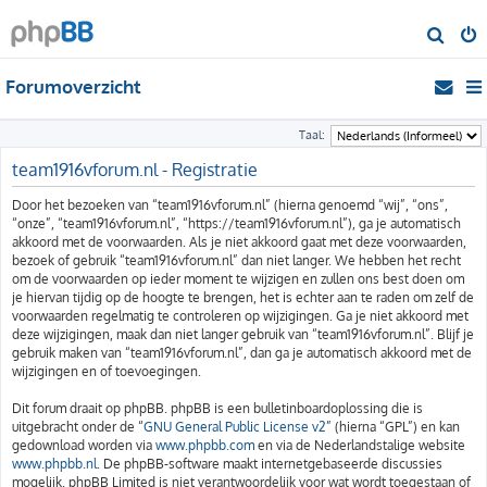
Z
o
Forumoverzicht
e
k
Taal:
team1916vforum.nl - Registratie
Door het bezoeken van “team1916vforum.nl” (hierna genoemd “wij”, “ons”,
“onze”, “team1916vforum.nl”, “https://team1916vforum.nl”), ga je automatisch
akkoord met de voorwaarden. Als je niet akkoord gaat met deze voorwaarden,
bezoek of gebruik “team1916vforum.nl” dan niet langer. We hebben het recht
om de voorwaarden op ieder moment te wijzigen en zullen ons best doen om
je hiervan tijdig op de hoogte te brengen, het is echter aan te raden om zelf de
voorwaarden regelmatig te controleren op wijzigingen. Ga je niet akkoord met
deze wijzigingen, maak dan niet langer gebruik van “team1916vforum.nl”. Blijf je
gebruik maken van “team1916vforum.nl”, dan ga je automatisch akkoord met de
wijzigingen en of toevoegingen.
Dit forum draait op phpBB. phpBB is een bulletinboardoplossing die is
uitgebracht onder de “
GNU General Public License v2
” (hierna “GPL”) en kan
gedownload worden via
www.phpbb.com
en via de Nederlandstalige website
www.phpbb.nl
. De phpBB-software maakt internetgebaseerde discussies
mogelijk. phpBB Limited is niet verantwoordelijk voor wat wordt toegestaan of