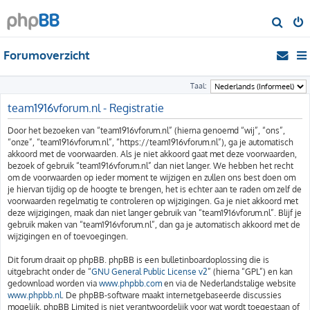
Z
o
Forumoverzicht
e
k
Taal:
team1916vforum.nl - Registratie
Door het bezoeken van “team1916vforum.nl” (hierna genoemd “wij”, “ons”,
“onze”, “team1916vforum.nl”, “https://team1916vforum.nl”), ga je automatisch
akkoord met de voorwaarden. Als je niet akkoord gaat met deze voorwaarden,
bezoek of gebruik “team1916vforum.nl” dan niet langer. We hebben het recht
om de voorwaarden op ieder moment te wijzigen en zullen ons best doen om
je hiervan tijdig op de hoogte te brengen, het is echter aan te raden om zelf de
voorwaarden regelmatig te controleren op wijzigingen. Ga je niet akkoord met
deze wijzigingen, maak dan niet langer gebruik van “team1916vforum.nl”. Blijf je
gebruik maken van “team1916vforum.nl”, dan ga je automatisch akkoord met de
wijzigingen en of toevoegingen.
Dit forum draait op phpBB. phpBB is een bulletinboardoplossing die is
uitgebracht onder de “
GNU General Public License v2
” (hierna “GPL”) en kan
gedownload worden via
www.phpbb.com
en via de Nederlandstalige website
www.phpbb.nl
. De phpBB-software maakt internetgebaseerde discussies
mogelijk. phpBB Limited is niet verantwoordelijk voor wat wordt toegestaan of