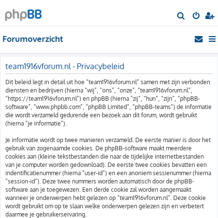
Z
o
Forumoverzicht
e
k
team1916vforum.nl - Privacybeleid
Dit beleid legt in detail uit hoe “team1916vforum.nl” samen met zijn verbonden
diensten en bedrijven (hierna “wij”, “ons”, “onze”, “team1916vforum.nl”,
“https://team1916vforum.nl”) en phpBB (hierna “zij”, “hun”, “zijn”, “phpBB-
software”, “www.phpbb.com”, “phpBB Limited”, “phpBB-teams”) de informatie
die wordt verzameld gedurende een bezoek aan dit forum, wordt gebruikt
(hierna “je informatie”).
Je informatie wordt op twee manieren verzameld. De eerste manier is door het
gebruik van zogenaamde cookies. De phpBB-software maakt meerdere
cookies aan (kleine tekstbestanden die naar de tijdelijke internetbestanden
van je computer worden gedownload). De eerste twee cookies bevatten een
indentificatienummer (hierna “user-id”) en een anoniem sessienummer (hierna
“session-id”). Deze twee nummers worden automatisch door de phpBB-
software aan je toegewezen. Een derde cookie zal worden aangemaakt
wanneer je onderwerpen hebt gelezen op “team1916vforum.nl”. Deze cookie
wordt gebruikt om op te slaan welke onderwerpen gelezen zijn en verbetert
daarmee je gebruikerservaring.