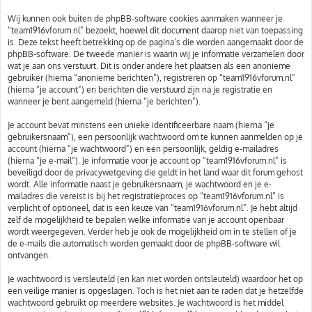
Wij kunnen ook buiten de phpBB-software cookies aanmaken wanneer je
“team1916vforum.nl” bezoekt, hoewel dit document daarop niet van toepassing
is. Deze tekst heeft betrekking op de pagina’s die worden aangemaakt door de
phpBB-software. De tweede manier is waarin wij je informatie verzamelen door
wat je aan ons verstuurt. Dit is onder andere het plaatsen als een anonieme
gebruiker (hierna “anonieme berichten”), registreren op “team1916vforum.nl”
(hierna “je account”) en berichten die verstuurd zijn na je registratie en
wanneer je bent aangemeld (hierna “je berichten”).
Je account bevat minstens een unieke identificeerbare naam (hierna “je
gebruikersnaam”), een persoonlijk wachtwoord om te kunnen aanmelden op je
account (hierna “je wachtwoord”) en een persoonlijk, geldig e-mailadres
(hierna “je e-mail”). Je informatie voor je account op “team1916vforum.nl” is
beveiligd door de privacywetgeving die geldt in het land waar dit forum gehost
wordt. Alle informatie naast je gebruikersnaam, je wachtwoord en je e-
mailadres die vereist is bij het registratieproces op “team1916vforum.nl” is
verplicht of optioneel, dat is een keuze van “team1916vforum.nl”. Je hebt altijd
zelf de mogelijkheid te bepalen welke informatie van je account openbaar
wordt weergegeven. Verder heb je ook de mogelijkheid om in te stellen of je
de e-mails die automatisch worden gemaakt door de phpBB-software wil
ontvangen.
Je wachtwoord is versleuteld (en kan niet worden ontsleuteld) waardoor het op
een veilige manier is opgeslagen. Toch is het niet aan te raden dat je hetzelfde
wachtwoord gebruikt op meerdere websites. Je wachtwoord is het middel