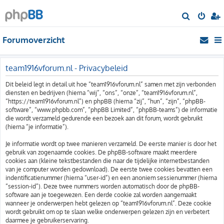
Z
o
Forumoverzicht
e
k
team1916vforum.nl - Privacybeleid
Dit beleid legt in detail uit hoe “team1916vforum.nl” samen met zijn verbonden
diensten en bedrijven (hierna “wij”, “ons”, “onze”, “team1916vforum.nl”,
“https://team1916vforum.nl”) en phpBB (hierna “zij”, “hun”, “zijn”, “phpBB-
software”, “www.phpbb.com”, “phpBB Limited”, “phpBB-teams”) de informatie
die wordt verzameld gedurende een bezoek aan dit forum, wordt gebruikt
(hierna “je informatie”).
Je informatie wordt op twee manieren verzameld. De eerste manier is door het
gebruik van zogenaamde cookies. De phpBB-software maakt meerdere
cookies aan (kleine tekstbestanden die naar de tijdelijke internetbestanden
van je computer worden gedownload). De eerste twee cookies bevatten een
indentificatienummer (hierna “user-id”) en een anoniem sessienummer (hierna
“session-id”). Deze twee nummers worden automatisch door de phpBB-
software aan je toegewezen. Een derde cookie zal worden aangemaakt
wanneer je onderwerpen hebt gelezen op “team1916vforum.nl”. Deze cookie
wordt gebruikt om op te slaan welke onderwerpen gelezen zijn en verbetert
daarmee je gebruikerservaring.