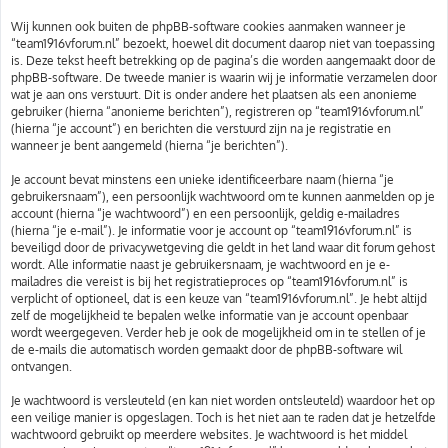
Wij kunnen ook buiten de phpBB-software cookies aanmaken wanneer je
“team1916vforum.nl” bezoekt, hoewel dit document daarop niet van toepassing
is. Deze tekst heeft betrekking op de pagina’s die worden aangemaakt door de
phpBB-software. De tweede manier is waarin wij je informatie verzamelen door
wat je aan ons verstuurt. Dit is onder andere het plaatsen als een anonieme
gebruiker (hierna “anonieme berichten”), registreren op “team1916vforum.nl”
(hierna “je account”) en berichten die verstuurd zijn na je registratie en
wanneer je bent aangemeld (hierna “je berichten”).
Je account bevat minstens een unieke identificeerbare naam (hierna “je
gebruikersnaam”), een persoonlijk wachtwoord om te kunnen aanmelden op je
account (hierna “je wachtwoord”) en een persoonlijk, geldig e-mailadres
(hierna “je e-mail”). Je informatie voor je account op “team1916vforum.nl” is
beveiligd door de privacywetgeving die geldt in het land waar dit forum gehost
wordt. Alle informatie naast je gebruikersnaam, je wachtwoord en je e-
mailadres die vereist is bij het registratieproces op “team1916vforum.nl” is
verplicht of optioneel, dat is een keuze van “team1916vforum.nl”. Je hebt altijd
zelf de mogelijkheid te bepalen welke informatie van je account openbaar
wordt weergegeven. Verder heb je ook de mogelijkheid om in te stellen of je
de e-mails die automatisch worden gemaakt door de phpBB-software wil
ontvangen.
Je wachtwoord is versleuteld (en kan niet worden ontsleuteld) waardoor het op
een veilige manier is opgeslagen. Toch is het niet aan te raden dat je hetzelfde
wachtwoord gebruikt op meerdere websites. Je wachtwoord is het middel