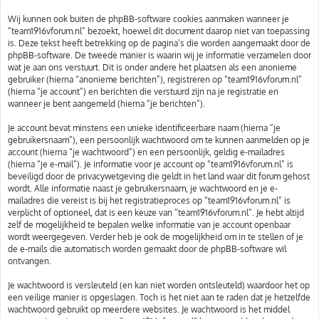
Wij kunnen ook buiten de phpBB-software cookies aanmaken wanneer je
“team1916vforum.nl” bezoekt, hoewel dit document daarop niet van toepassing
is. Deze tekst heeft betrekking op de pagina’s die worden aangemaakt door de
phpBB-software. De tweede manier is waarin wij je informatie verzamelen door
wat je aan ons verstuurt. Dit is onder andere het plaatsen als een anonieme
gebruiker (hierna “anonieme berichten”), registreren op “team1916vforum.nl”
(hierna “je account”) en berichten die verstuurd zijn na je registratie en
wanneer je bent aangemeld (hierna “je berichten”).
Je account bevat minstens een unieke identificeerbare naam (hierna “je
gebruikersnaam”), een persoonlijk wachtwoord om te kunnen aanmelden op je
account (hierna “je wachtwoord”) en een persoonlijk, geldig e-mailadres
(hierna “je e-mail”). Je informatie voor je account op “team1916vforum.nl” is
beveiligd door de privacywetgeving die geldt in het land waar dit forum gehost
wordt. Alle informatie naast je gebruikersnaam, je wachtwoord en je e-
mailadres die vereist is bij het registratieproces op “team1916vforum.nl” is
verplicht of optioneel, dat is een keuze van “team1916vforum.nl”. Je hebt altijd
zelf de mogelijkheid te bepalen welke informatie van je account openbaar
wordt weergegeven. Verder heb je ook de mogelijkheid om in te stellen of je
de e-mails die automatisch worden gemaakt door de phpBB-software wil
ontvangen.
Je wachtwoord is versleuteld (en kan niet worden ontsleuteld) waardoor het op
een veilige manier is opgeslagen. Toch is het niet aan te raden dat je hetzelfde
wachtwoord gebruikt op meerdere websites. Je wachtwoord is het middel