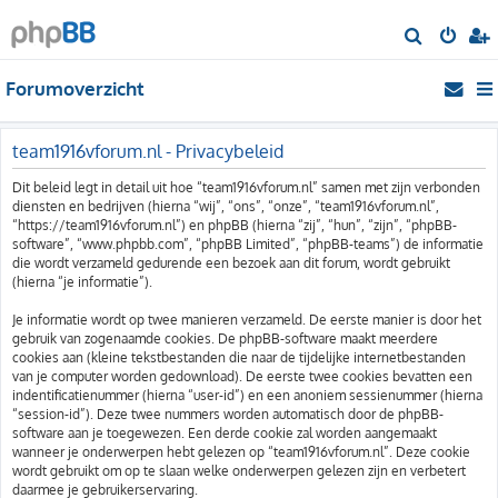
Z
o
Forumoverzicht
e
k
team1916vforum.nl - Privacybeleid
Dit beleid legt in detail uit hoe “team1916vforum.nl” samen met zijn verbonden
diensten en bedrijven (hierna “wij”, “ons”, “onze”, “team1916vforum.nl”,
“https://team1916vforum.nl”) en phpBB (hierna “zij”, “hun”, “zijn”, “phpBB-
software”, “www.phpbb.com”, “phpBB Limited”, “phpBB-teams”) de informatie
die wordt verzameld gedurende een bezoek aan dit forum, wordt gebruikt
(hierna “je informatie”).
Je informatie wordt op twee manieren verzameld. De eerste manier is door het
gebruik van zogenaamde cookies. De phpBB-software maakt meerdere
cookies aan (kleine tekstbestanden die naar de tijdelijke internetbestanden
van je computer worden gedownload). De eerste twee cookies bevatten een
indentificatienummer (hierna “user-id”) en een anoniem sessienummer (hierna
“session-id”). Deze twee nummers worden automatisch door de phpBB-
software aan je toegewezen. Een derde cookie zal worden aangemaakt
wanneer je onderwerpen hebt gelezen op “team1916vforum.nl”. Deze cookie
wordt gebruikt om op te slaan welke onderwerpen gelezen zijn en verbetert
daarmee je gebruikerservaring.