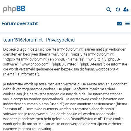
Z
o
Forumoverzicht
e
k
team1916vforum.nl - Privacybeleid
Dit beleid legt in detail uit hoe “team1916vforum.nl” samen met zijn verbonden
diensten en bedrijven (hierna “wij”, “ons”, “onze”, “team1916vforum.nl”,
“https://team1916vforum.nl”) en phpBB (hierna “zij”, “hun”, “zijn”, “phpBB-
software”, “www.phpbb.com”, “phpBB Limited”, “phpBB-teams”) de informatie
die wordt verzameld gedurende een bezoek aan dit forum, wordt gebruikt
(hierna “je informatie”).
Je informatie wordt op twee manieren verzameld. De eerste manier is door het
gebruik van zogenaamde cookies. De phpBB-software maakt meerdere
cookies aan (kleine tekstbestanden die naar de tijdelijke internetbestanden
van je computer worden gedownload). De eerste twee cookies bevatten een
indentificatienummer (hierna “user-id”) en een anoniem sessienummer (hierna
“session-id”). Deze twee nummers worden automatisch door de phpBB-
software aan je toegewezen. Een derde cookie zal worden aangemaakt
wanneer je onderwerpen hebt gelezen op “team1916vforum.nl”. Deze cookie
wordt gebruikt om op te slaan welke onderwerpen gelezen zijn en verbetert
daarmee je gebruikerservaring.