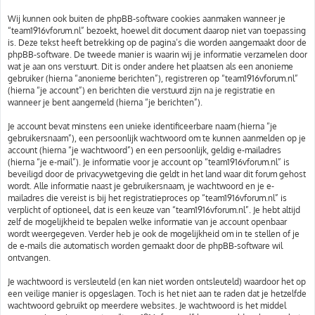
Wij kunnen ook buiten de phpBB-software cookies aanmaken wanneer je
“team1916vforum.nl” bezoekt, hoewel dit document daarop niet van toepassing
is. Deze tekst heeft betrekking op de pagina’s die worden aangemaakt door de
phpBB-software. De tweede manier is waarin wij je informatie verzamelen door
wat je aan ons verstuurt. Dit is onder andere het plaatsen als een anonieme
gebruiker (hierna “anonieme berichten”), registreren op “team1916vforum.nl”
(hierna “je account”) en berichten die verstuurd zijn na je registratie en
wanneer je bent aangemeld (hierna “je berichten”).
Je account bevat minstens een unieke identificeerbare naam (hierna “je
gebruikersnaam”), een persoonlijk wachtwoord om te kunnen aanmelden op je
account (hierna “je wachtwoord”) en een persoonlijk, geldig e-mailadres
(hierna “je e-mail”). Je informatie voor je account op “team1916vforum.nl” is
beveiligd door de privacywetgeving die geldt in het land waar dit forum gehost
wordt. Alle informatie naast je gebruikersnaam, je wachtwoord en je e-
mailadres die vereist is bij het registratieproces op “team1916vforum.nl” is
verplicht of optioneel, dat is een keuze van “team1916vforum.nl”. Je hebt altijd
zelf de mogelijkheid te bepalen welke informatie van je account openbaar
wordt weergegeven. Verder heb je ook de mogelijkheid om in te stellen of je
de e-mails die automatisch worden gemaakt door de phpBB-software wil
ontvangen.
Je wachtwoord is versleuteld (en kan niet worden ontsleuteld) waardoor het op
een veilige manier is opgeslagen. Toch is het niet aan te raden dat je hetzelfde
wachtwoord gebruikt op meerdere websites. Je wachtwoord is het middel