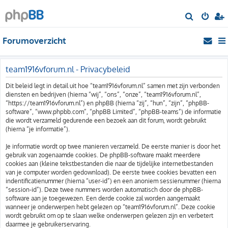
Z
o
Forumoverzicht
e
k
team1916vforum.nl - Privacybeleid
Dit beleid legt in detail uit hoe “team1916vforum.nl” samen met zijn verbonden
diensten en bedrijven (hierna “wij”, “ons”, “onze”, “team1916vforum.nl”,
“https://team1916vforum.nl”) en phpBB (hierna “zij”, “hun”, “zijn”, “phpBB-
software”, “www.phpbb.com”, “phpBB Limited”, “phpBB-teams”) de informatie
die wordt verzameld gedurende een bezoek aan dit forum, wordt gebruikt
(hierna “je informatie”).
Je informatie wordt op twee manieren verzameld. De eerste manier is door het
gebruik van zogenaamde cookies. De phpBB-software maakt meerdere
cookies aan (kleine tekstbestanden die naar de tijdelijke internetbestanden
van je computer worden gedownload). De eerste twee cookies bevatten een
indentificatienummer (hierna “user-id”) en een anoniem sessienummer (hierna
“session-id”). Deze twee nummers worden automatisch door de phpBB-
software aan je toegewezen. Een derde cookie zal worden aangemaakt
wanneer je onderwerpen hebt gelezen op “team1916vforum.nl”. Deze cookie
wordt gebruikt om op te slaan welke onderwerpen gelezen zijn en verbetert
daarmee je gebruikerservaring.