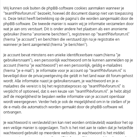
Wij kunnen ook buiten de phpBB-software cookies aanmaken wanneer je
“team1916vforum.nl” bezoekt, hoewel dit document daarop niet van toepassing
is. Deze tekst heeft betrekking op de pagina’s die worden aangemaakt door de
phpBB-software. De tweede manier is waarin wij je informatie verzamelen door
wat je aan ons verstuurt. Dit is onder andere het plaatsen als een anonieme
gebruiker (hierna “anonieme berichten”), registreren op “team1916vforum.nl”
(hierna “je account”) en berichten die verstuurd zijn na je registratie en
wanneer je bent aangemeld (hierna “je berichten”).
Je account bevat minstens een unieke identificeerbare naam (hierna “je
gebruikersnaam”), een persoonlijk wachtwoord om te kunnen aanmelden op je
account (hierna “je wachtwoord”) en een persoonlijk, geldig e-mailadres
(hierna “je e-mail”). Je informatie voor je account op “team1916vforum.nl” is
beveiligd door de privacywetgeving die geldt in het land waar dit forum gehost
wordt. Alle informatie naast je gebruikersnaam, je wachtwoord en je e-
mailadres die vereist is bij het registratieproces op “team1916vforum.nl” is
verplicht of optioneel, dat is een keuze van “team1916vforum.nl”. Je hebt altijd
zelf de mogelijkheid te bepalen welke informatie van je account openbaar
wordt weergegeven. Verder heb je ook de mogelijkheid om in te stellen of je
de e-mails die automatisch worden gemaakt door de phpBB-software wil
ontvangen.
Je wachtwoord is versleuteld (en kan niet worden ontsleuteld) waardoor het op
een veilige manier is opgeslagen. Toch is het niet aan te raden dat je hetzelfde
wachtwoord gebruikt op meerdere websites. Je wachtwoord is het middel