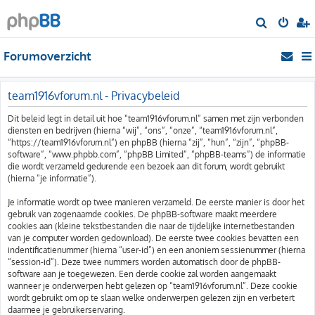
Z
o
Forumoverzicht
e
k
team1916vforum.nl - Privacybeleid
Dit beleid legt in detail uit hoe “team1916vforum.nl” samen met zijn verbonden
diensten en bedrijven (hierna “wij”, “ons”, “onze”, “team1916vforum.nl”,
“https://team1916vforum.nl”) en phpBB (hierna “zij”, “hun”, “zijn”, “phpBB-
software”, “www.phpbb.com”, “phpBB Limited”, “phpBB-teams”) de informatie
die wordt verzameld gedurende een bezoek aan dit forum, wordt gebruikt
(hierna “je informatie”).
Je informatie wordt op twee manieren verzameld. De eerste manier is door het
gebruik van zogenaamde cookies. De phpBB-software maakt meerdere
cookies aan (kleine tekstbestanden die naar de tijdelijke internetbestanden
van je computer worden gedownload). De eerste twee cookies bevatten een
indentificatienummer (hierna “user-id”) en een anoniem sessienummer (hierna
“session-id”). Deze twee nummers worden automatisch door de phpBB-
software aan je toegewezen. Een derde cookie zal worden aangemaakt
wanneer je onderwerpen hebt gelezen op “team1916vforum.nl”. Deze cookie
wordt gebruikt om op te slaan welke onderwerpen gelezen zijn en verbetert
daarmee je gebruikerservaring.