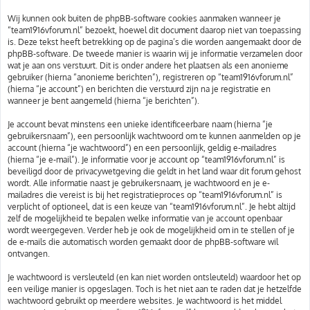
Wij kunnen ook buiten de phpBB-software cookies aanmaken wanneer je
“team1916vforum.nl” bezoekt, hoewel dit document daarop niet van toepassing
is. Deze tekst heeft betrekking op de pagina’s die worden aangemaakt door de
phpBB-software. De tweede manier is waarin wij je informatie verzamelen door
wat je aan ons verstuurt. Dit is onder andere het plaatsen als een anonieme
gebruiker (hierna “anonieme berichten”), registreren op “team1916vforum.nl”
(hierna “je account”) en berichten die verstuurd zijn na je registratie en
wanneer je bent aangemeld (hierna “je berichten”).
Je account bevat minstens een unieke identificeerbare naam (hierna “je
gebruikersnaam”), een persoonlijk wachtwoord om te kunnen aanmelden op je
account (hierna “je wachtwoord”) en een persoonlijk, geldig e-mailadres
(hierna “je e-mail”). Je informatie voor je account op “team1916vforum.nl” is
beveiligd door de privacywetgeving die geldt in het land waar dit forum gehost
wordt. Alle informatie naast je gebruikersnaam, je wachtwoord en je e-
mailadres die vereist is bij het registratieproces op “team1916vforum.nl” is
verplicht of optioneel, dat is een keuze van “team1916vforum.nl”. Je hebt altijd
zelf de mogelijkheid te bepalen welke informatie van je account openbaar
wordt weergegeven. Verder heb je ook de mogelijkheid om in te stellen of je
de e-mails die automatisch worden gemaakt door de phpBB-software wil
ontvangen.
Je wachtwoord is versleuteld (en kan niet worden ontsleuteld) waardoor het op
een veilige manier is opgeslagen. Toch is het niet aan te raden dat je hetzelfde
wachtwoord gebruikt op meerdere websites. Je wachtwoord is het middel