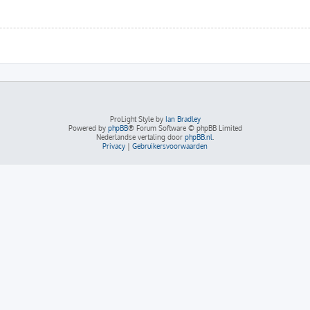
ProLight Style by
Ian Bradley
Powered by
phpBB
® Forum Software © phpBB Limited
Nederlandse vertaling door
phpBB.nl
.
Privacy
|
Gebruikersvoorwaarden