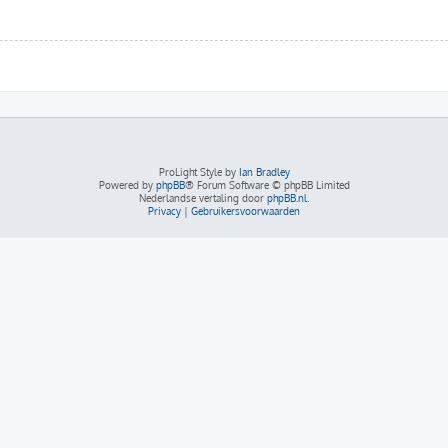
ProLight Style by
Ian Bradley
Powered by
phpBB
® Forum Software © phpBB Limited
Nederlandse vertaling door
phpBB.nl
.
Privacy
|
Gebruikersvoorwaarden