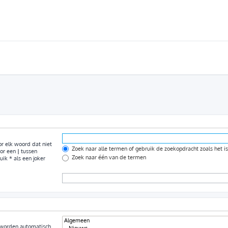
r elk woord dat niet
Zoek naar alle termen of gebruik de zoekopdracht zoals het i
oor een
|
tussen
Zoek naar één van de termen
k * als een joker
s worden automatisch