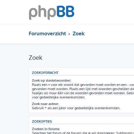
Forumoverzicht
Zoek
Zoek
ZOEKOPDRACHT
Zoek op sleutelwoorden:
Plaats een
+
voor elk woord dat gevonden moet worden en een
-
voo
gevonden moet worden. Plaats een lijst met woorden gescheiden d
haakjes als maar één van de woorden gevonden moet worden. Gebrui
voor gedeeltelijke overeenkomsten.
Zoek naar auteur:
Gebruik * als een joker voor gedeeltelijke overeenkomsten.
ZOEKOPTIES
Zoeken in forums:
Selecteer het forum of de forums die je wil doorzoeken. Subforum