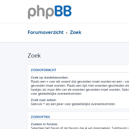
Forumoverzicht
Zoek
Zoek
ZOEKOPDRACHT
Zoek op sleutelwoorden:
Plaats een
+
voor elk woord dat gevonden moet worden en een
-
voo
gevonden moet worden. Plaats een lijst met woorden gescheiden d
haakjes als maar één van de woorden gevonden moet worden. Gebrui
voor gedeeltelijke overeenkomsten.
Zoek naar auteur:
Gebruik * als een joker voor gedeeltelijke overeenkomsten.
ZOEKOPTIES
Zoeken in forums:
Selecteer het forum of de forums die je wil doorzoeken. Subforum