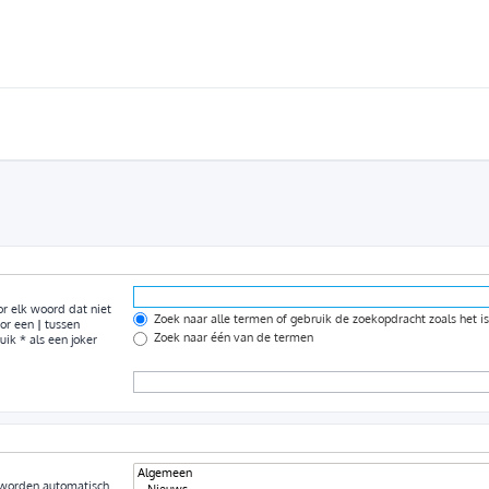
r elk woord dat niet
Zoek naar alle termen of gebruik de zoekopdracht zoals het i
oor een
|
tussen
Zoek naar één van de termen
k * als een joker
s worden automatisch