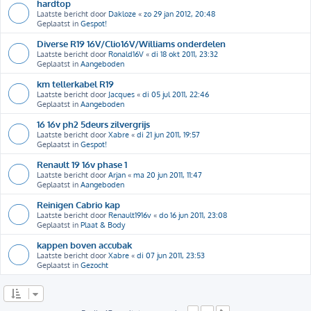
hardtop
Laatste bericht door
Dakloze
«
zo 29 jan 2012, 20:48
Geplaatst in
Gespot!
Diverse R19 16V/Clio16V/Williams onderdelen
Laatste bericht door
Ronald16V
«
di 18 okt 2011, 23:32
Geplaatst in
Aangeboden
km tellerkabel R19
Laatste bericht door
Jacques
«
di 05 jul 2011, 22:46
Geplaatst in
Aangeboden
16 16v ph2 5deurs zilvergrijs
Laatste bericht door
Xabre
«
di 21 jun 2011, 19:57
Geplaatst in
Gespot!
Renault 19 16v phase 1
Laatste bericht door
Arjan
«
ma 20 jun 2011, 11:47
Geplaatst in
Aangeboden
Reinigen Cabrio kap
Laatste bericht door
Renault1916v
«
do 16 jun 2011, 23:08
Geplaatst in
Plaat & Body
kappen boven accubak
Laatste bericht door
Xabre
«
di 07 jun 2011, 23:53
Geplaatst in
Gezocht