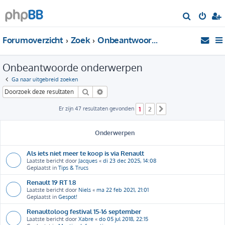
Z
o
Forumoverzicht
Zoek
Onbeantwoorde onderwerpen
e
k
Onbeantwoorde onderwerpen
Ga naar uitgebreid zoeken
Zoek
Uitgebreid zoeken
Er zijn 47 resultaten gevonden
1
2
Volgende
Onderwerpen
Als iets niet meer te koop is via Renault
Laatste bericht door
Jacques
«
di 23 dec 2025, 14:08
Geplaatst in
Tips & Trucs
Renault 19 RT 1.8
Laatste bericht door
Niels
«
ma 22 feb 2021, 21:01
Geplaatst in
Gespot!
Renaultoloog festival 15-16 september
Laatste bericht door
Xabre
«
do 05 jul 2018, 22:15