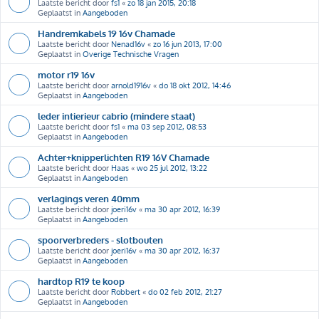
Laatste bericht door
fs1
«
zo 18 jan 2015, 20:18
Geplaatst in
Aangeboden
Handremkabels 19 16v Chamade
Laatste bericht door
Nenad16v
«
zo 16 jun 2013, 17:00
Geplaatst in
Overige Technische Vragen
motor r19 16v
Laatste bericht door
arnold1916v
«
do 18 okt 2012, 14:46
Geplaatst in
Aangeboden
leder intierieur cabrio (mindere staat)
Laatste bericht door
fs1
«
ma 03 sep 2012, 08:53
Geplaatst in
Aangeboden
Achter+knipperlichten R19 16V Chamade
Laatste bericht door
Haas
«
wo 25 jul 2012, 13:22
Geplaatst in
Aangeboden
verlagings veren 40mm
Laatste bericht door
joeri16v
«
ma 30 apr 2012, 16:39
Geplaatst in
Aangeboden
spoorverbreders - slotbouten
Laatste bericht door
joeri16v
«
ma 30 apr 2012, 16:37
Geplaatst in
Aangeboden
hardtop R19 te koop
Laatste bericht door
Robbert
«
do 02 feb 2012, 21:27
Geplaatst in
Aangeboden