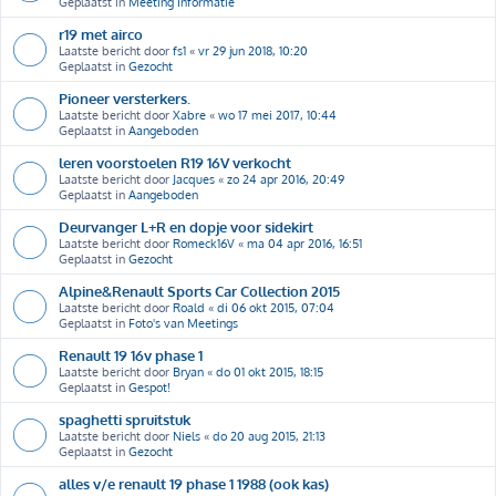
Geplaatst in
Meeting Informatie
r19 met airco
Laatste bericht door
fs1
«
vr 29 jun 2018, 10:20
Geplaatst in
Gezocht
Pioneer versterkers.
Laatste bericht door
Xabre
«
wo 17 mei 2017, 10:44
Geplaatst in
Aangeboden
leren voorstoelen R19 16V verkocht
Laatste bericht door
Jacques
«
zo 24 apr 2016, 20:49
Geplaatst in
Aangeboden
Deurvanger L+R en dopje voor sidekirt
Laatste bericht door
Romeck16V
«
ma 04 apr 2016, 16:51
Geplaatst in
Gezocht
Alpine&Renault Sports Car Collection 2015
Laatste bericht door
Roald
«
di 06 okt 2015, 07:04
Geplaatst in
Foto's van Meetings
Renault 19 16v phase 1
Laatste bericht door
Bryan
«
do 01 okt 2015, 18:15
Geplaatst in
Gespot!
spaghetti spruitstuk
Laatste bericht door
Niels
«
do 20 aug 2015, 21:13
Geplaatst in
Gezocht
alles v/e renault 19 phase 1 1988 (ook kas)