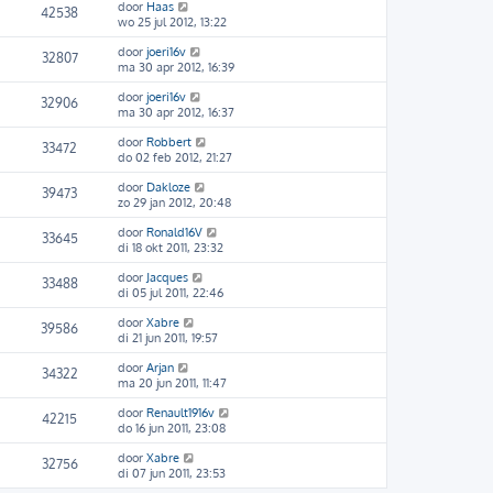
door
Haas
42538
wo 25 jul 2012, 13:22
door
joeri16v
32807
ma 30 apr 2012, 16:39
door
joeri16v
32906
ma 30 apr 2012, 16:37
door
Robbert
33472
do 02 feb 2012, 21:27
door
Dakloze
39473
zo 29 jan 2012, 20:48
door
Ronald16V
33645
di 18 okt 2011, 23:32
door
Jacques
33488
di 05 jul 2011, 22:46
door
Xabre
39586
di 21 jun 2011, 19:57
door
Arjan
34322
ma 20 jun 2011, 11:47
door
Renault1916v
42215
do 16 jun 2011, 23:08
door
Xabre
32756
di 07 jun 2011, 23:53