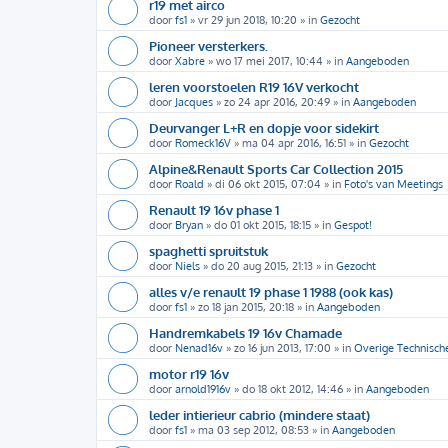
r19 met airco
door
fs1
»
vr 29 jun 2018, 10:20
» in
Gezocht
Pioneer versterkers.
door
Xabre
»
wo 17 mei 2017, 10:44
» in
Aangeboden
leren voorstoelen R19 16V verkocht
door
Jacques
»
zo 24 apr 2016, 20:49
» in
Aangeboden
Deurvanger L+R en dopje voor sidekirt
door
Romeck16V
»
ma 04 apr 2016, 16:51
» in
Gezocht
Alpine&Renault Sports Car Collection 2015
door
Roald
»
di 06 okt 2015, 07:04
» in
Foto's van Meetings
Renault 19 16v phase 1
door
Bryan
»
do 01 okt 2015, 18:15
» in
Gespot!
spaghetti spruitstuk
door
Niels
»
do 20 aug 2015, 21:13
» in
Gezocht
alles v/e renault 19 phase 1 1988 (ook kas)
door
fs1
»
zo 18 jan 2015, 20:18
» in
Aangeboden
Handremkabels 19 16v Chamade
door
Nenad16v
»
zo 16 jun 2013, 17:00
» in
Overige Technisch
motor r19 16v
door
arnold1916v
»
do 18 okt 2012, 14:46
» in
Aangeboden
leder intierieur cabrio (mindere staat)
door
fs1
»
ma 03 sep 2012, 08:53
» in
Aangeboden