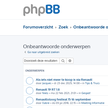
Forumoverzicht
Zoek
Onbeantwoorde 
Onbeantwoorde onderwerpen
Ga naar uitgebreid zoeken
Zoek
Uitgebreid zoeken
ONDERWERPEN
Als iets niet meer te koop is via Renault
door
Jacques
»
di 23 dec 2025, 14:08
» in
Tips & Trucs
Renault 19 RT 1.8
door
Niels
»
ma 22 feb 2021, 21:01
» in
Gespot!
Renaultoloog festival 15-16 september
door
Xabre
»
do 05 jul 2018, 22:15
» in
Meeting Informatie