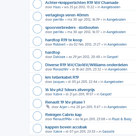
Achter+knipperlichten R19 16V Chamade
door
Haas
»
wo 25 jul 2012, 13:22
» in
Aangeboden
verlagings veren 40mm
door
joeri16v
»
ma 30 apr 2012, 16:39
» in
Aangeboden
spoorverbreders - slotbouten
door
joeri16v
»
ma 30 apr 2012, 16:37
» in
Aangeboden
hardtop R19 te koop
door
Robbert
»
do 02 feb 2012, 21:27
» in
Aangeboden
hardtop
door
Dakloze
»
zo 29 jan 2012, 20:48
» in
Gespot!
Diverse R19 16V/Clio16V/Williams onderdelen
door
Ronald16V
»
di 18 okt 2011, 23:32
» in
Aangeboden
km tellerkabel R19
door
Jacques
»
di 05 jul 2011, 22:46
» in
Aangeboden
16 16v ph2 5deurs zilvergrijs
door
Xabre
»
di 21 jun 2011, 19:57
» in
Gespot!
Renault 19 16v phase 1
door
Arjan
»
ma 20 jun 2011, 11:47
» in
Aangeboden
Reinigen Cabrio kap
door
Renault1916v
»
do 16 jun 2011, 23:08
» in
Plaat & Body
kappen boven accubak
door
Xabre
»
di 07 jun 2011, 23:53
» in
Gezocht