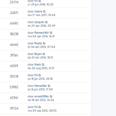
door
fs1
25774
vr 29 jun 2018, 10:20
door
Xabre
26871
wo 17 mei 2017, 10:44
door
Jacques
41495
zo 24 apr 2016, 20:49
door
Romeck16V
38238
ma 04 apr 2016, 16:51
door
Roald
46160
di 06 okt 2015, 07:04
door
Bryan
39361
do 01 okt 2015, 18:15
door
Niels
45019
do 20 aug 2015, 21:13
door
fs1
39278
zo 18 jan 2015, 20:18
door
Nenad16v
53982
zo 16 jun 2013, 17:00
door
arnold1916v
42961
do 18 okt 2012, 14:46
door
fs1
39726
ma 03 sep 2012, 08:53