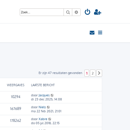
Zoek
Uitgebreid zoeken
Er zijn 47 resultaten gevonden
1
2
Volgende
WEERGAVES
LAATSTE BERICHT
door
Jacques
10294
di 23 dec 2025, 14:08
door
Niels
167689
ma 22 feb 2021, 21:01
door
Xabre
178262
do 05 jul 2018, 22:15