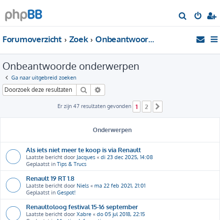
Z
o
Forumoverzicht
Zoek
Onbeantwoorde onderwerpen
e
k
Onbeantwoorde onderwerpen
Ga naar uitgebreid zoeken
Zoek
Uitgebreid zoeken
Er zijn 47 resultaten gevonden
1
2
Volgende
Onderwerpen
Als iets niet meer te koop is via Renault
Laatste bericht door
Jacques
«
di 23 dec 2025, 14:08
Geplaatst in
Tips & Trucs
Renault 19 RT 1.8
Laatste bericht door
Niels
«
ma 22 feb 2021, 21:01
Geplaatst in
Gespot!
Renaultoloog festival 15-16 september
Laatste bericht door
Xabre
«
do 05 jul 2018, 22:15