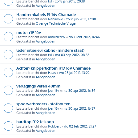
Laatste bericht door
fs1
«
zo 18 jan 2015, 20:18
Geplaatst in
Aangeboden
Handremkabels 19 16v Chamade
Laatste bericht door
Nenad16v
«
zo 16 jun 2013, 17:00
Geplaatst in
Overige Technische Vragen
motor r19 16v
Laatste bericht door
arnold1916v
«
do 18 okt 2012, 14:46
Geplaatst in
Aangeboden
leder intierieur cabrio (mindere staat)
Laatste bericht door
fs1
«
ma 03 sep 2012, 08:53
Geplaatst in
Aangeboden
Achter+knipperlichten R19 16V Chamade
Laatste bericht door
Haas
«
wo 25 jul 2012, 13:22
Geplaatst in
Aangeboden
verlagings veren 40mm
Laatste bericht door
joeri16v
«
ma 30 apr 2012, 16:39
Geplaatst in
Aangeboden
spoorverbreders - slotbouten
Laatste bericht door
joeri16v
«
ma 30 apr 2012, 16:37
Geplaatst in
Aangeboden
hardtop R19 te koop
Laatste bericht door
Robbert
«
do 02 feb 2012, 21:27
Geplaatst in
Aangeboden