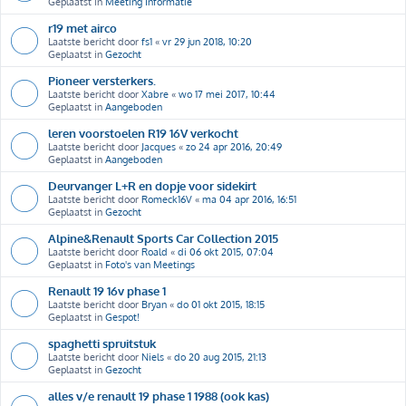
Geplaatst in
Meeting Informatie
r19 met airco
Laatste bericht door
fs1
«
vr 29 jun 2018, 10:20
Geplaatst in
Gezocht
Pioneer versterkers.
Laatste bericht door
Xabre
«
wo 17 mei 2017, 10:44
Geplaatst in
Aangeboden
leren voorstoelen R19 16V verkocht
Laatste bericht door
Jacques
«
zo 24 apr 2016, 20:49
Geplaatst in
Aangeboden
Deurvanger L+R en dopje voor sidekirt
Laatste bericht door
Romeck16V
«
ma 04 apr 2016, 16:51
Geplaatst in
Gezocht
Alpine&Renault Sports Car Collection 2015
Laatste bericht door
Roald
«
di 06 okt 2015, 07:04
Geplaatst in
Foto's van Meetings
Renault 19 16v phase 1
Laatste bericht door
Bryan
«
do 01 okt 2015, 18:15
Geplaatst in
Gespot!
spaghetti spruitstuk
Laatste bericht door
Niels
«
do 20 aug 2015, 21:13
Geplaatst in
Gezocht
alles v/e renault 19 phase 1 1988 (ook kas)