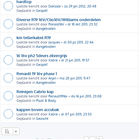
hardtop
Laatste bericht door
Dakloze
«
zo 29 jan 2012, 20:48
Geplaatst in
Gespot!
Diverse R19 16V/Clio16V/Williams onderdelen
Laatste bericht door
Ronald16V
«
di 18 okt 2011, 23:32
Geplaatst in
Aangeboden
km tellerkabel R19
Laatste bericht door
Jacques
«
di 05 jul 2011, 22:46
Geplaatst in
Aangeboden
16 16v ph2 5deurs zilvergrijs
Laatste bericht door
Xabre
«
di 21 jun 2011, 19:57
Geplaatst in
Gespot!
Renault 19 16v phase 1
Laatste bericht door
Arjan
«
ma 20 jun 2011, 11:47
Geplaatst in
Aangeboden
Reinigen Cabrio kap
Laatste bericht door
Renault1916v
«
do 16 jun 2011, 23:08
Geplaatst in
Plaat & Body
kappen boven accubak
Laatste bericht door
Xabre
«
di 07 jun 2011, 23:53
Geplaatst in
Gezocht