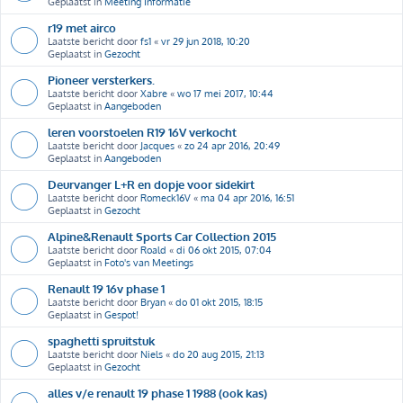
Geplaatst in
Meeting Informatie
r19 met airco
Laatste bericht door
fs1
«
vr 29 jun 2018, 10:20
Geplaatst in
Gezocht
Pioneer versterkers.
Laatste bericht door
Xabre
«
wo 17 mei 2017, 10:44
Geplaatst in
Aangeboden
leren voorstoelen R19 16V verkocht
Laatste bericht door
Jacques
«
zo 24 apr 2016, 20:49
Geplaatst in
Aangeboden
Deurvanger L+R en dopje voor sidekirt
Laatste bericht door
Romeck16V
«
ma 04 apr 2016, 16:51
Geplaatst in
Gezocht
Alpine&Renault Sports Car Collection 2015
Laatste bericht door
Roald
«
di 06 okt 2015, 07:04
Geplaatst in
Foto's van Meetings
Renault 19 16v phase 1
Laatste bericht door
Bryan
«
do 01 okt 2015, 18:15
Geplaatst in
Gespot!
spaghetti spruitstuk
Laatste bericht door
Niels
«
do 20 aug 2015, 21:13
Geplaatst in
Gezocht
alles v/e renault 19 phase 1 1988 (ook kas)