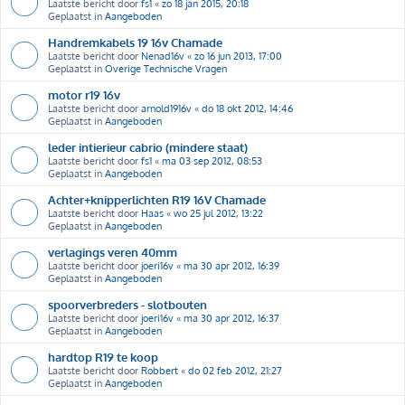
Laatste bericht door
fs1
«
zo 18 jan 2015, 20:18
Geplaatst in
Aangeboden
Handremkabels 19 16v Chamade
Laatste bericht door
Nenad16v
«
zo 16 jun 2013, 17:00
Geplaatst in
Overige Technische Vragen
motor r19 16v
Laatste bericht door
arnold1916v
«
do 18 okt 2012, 14:46
Geplaatst in
Aangeboden
leder intierieur cabrio (mindere staat)
Laatste bericht door
fs1
«
ma 03 sep 2012, 08:53
Geplaatst in
Aangeboden
Achter+knipperlichten R19 16V Chamade
Laatste bericht door
Haas
«
wo 25 jul 2012, 13:22
Geplaatst in
Aangeboden
verlagings veren 40mm
Laatste bericht door
joeri16v
«
ma 30 apr 2012, 16:39
Geplaatst in
Aangeboden
spoorverbreders - slotbouten
Laatste bericht door
joeri16v
«
ma 30 apr 2012, 16:37
Geplaatst in
Aangeboden
hardtop R19 te koop
Laatste bericht door
Robbert
«
do 02 feb 2012, 21:27
Geplaatst in
Aangeboden