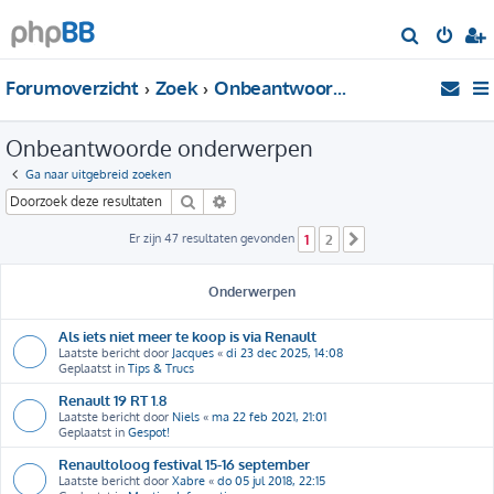
Z
o
Forumoverzicht
Zoek
Onbeantwoorde onderwerpen
e
k
Onbeantwoorde onderwerpen
Ga naar uitgebreid zoeken
Zoek
Uitgebreid zoeken
Er zijn 47 resultaten gevonden
1
2
Volgende
Onderwerpen
Als iets niet meer te koop is via Renault
Laatste bericht door
Jacques
«
di 23 dec 2025, 14:08
Geplaatst in
Tips & Trucs
Renault 19 RT 1.8
Laatste bericht door
Niels
«
ma 22 feb 2021, 21:01
Geplaatst in
Gespot!
Renaultoloog festival 15-16 september
Laatste bericht door
Xabre
«
do 05 jul 2018, 22:15