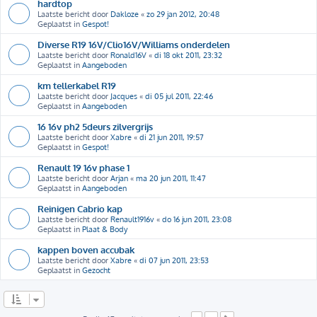
hardtop
Laatste bericht door
Dakloze
«
zo 29 jan 2012, 20:48
Geplaatst in
Gespot!
Diverse R19 16V/Clio16V/Williams onderdelen
Laatste bericht door
Ronald16V
«
di 18 okt 2011, 23:32
Geplaatst in
Aangeboden
km tellerkabel R19
Laatste bericht door
Jacques
«
di 05 jul 2011, 22:46
Geplaatst in
Aangeboden
16 16v ph2 5deurs zilvergrijs
Laatste bericht door
Xabre
«
di 21 jun 2011, 19:57
Geplaatst in
Gespot!
Renault 19 16v phase 1
Laatste bericht door
Arjan
«
ma 20 jun 2011, 11:47
Geplaatst in
Aangeboden
Reinigen Cabrio kap
Laatste bericht door
Renault1916v
«
do 16 jun 2011, 23:08
Geplaatst in
Plaat & Body
kappen boven accubak
Laatste bericht door
Xabre
«
di 07 jun 2011, 23:53
Geplaatst in
Gezocht