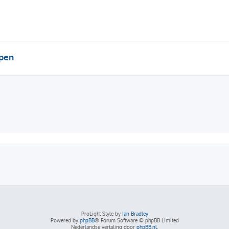
pen
ProLight Style by
Ian Bradley
Powered by
phpBB
® Forum Software © phpBB Limited
Nederlandse vertaling door
phpBB.nl
.