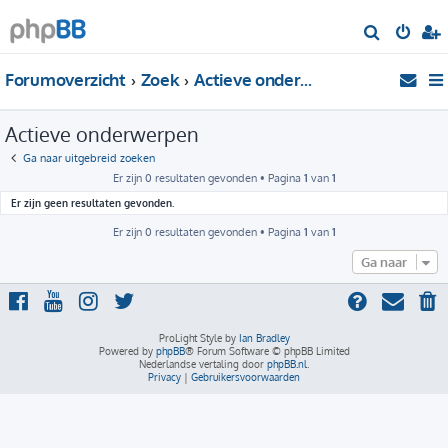
Z
o
Forumoverzicht
Zoek
Actieve onderwerpen
e
k
Actieve onderwerpen
Ga naar uitgebreid zoeken
Er zijn 0 resultaten gevonden • Pagina
1
van
1
Er zijn geen resultaten gevonden.
Er zijn 0 resultaten gevonden • Pagina
1
van
1
Ga naar
ProLight Style by
Ian Bradley
Powered by
phpBB
® Forum Software © phpBB Limited
Nederlandse vertaling door
phpBB.nl
.
Privacy
|
Gebruikersvoorwaarden