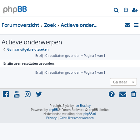
Z
o
Forumoverzicht
Zoek
Actieve onderwerpen
e
k
Actieve onderwerpen
Ga naar uitgebreid zoeken
Er zijn 0 resultaten gevonden • Pagina
1
van
1
Er zijn geen resultaten gevonden.
Er zijn 0 resultaten gevonden • Pagina
1
van
1
Ga naar
ProLight Style by
Ian Bradley
Powered by
phpBB
® Forum Software © phpBB Limited
Nederlandse vertaling door
phpBB.nl
.
Privacy
|
Gebruikersvoorwaarden