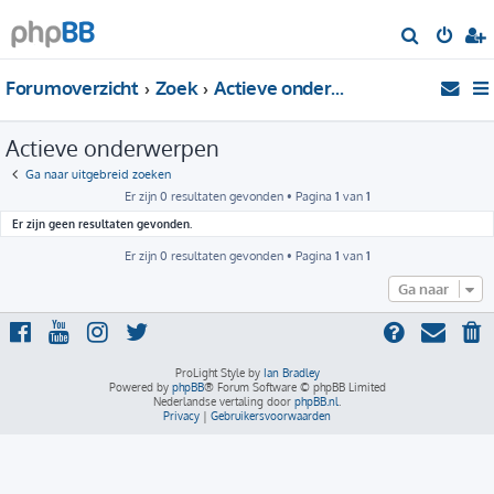
Z
o
Forumoverzicht
Zoek
Actieve onderwerpen
e
k
Actieve onderwerpen
Ga naar uitgebreid zoeken
Er zijn 0 resultaten gevonden • Pagina
1
van
1
Er zijn geen resultaten gevonden.
Er zijn 0 resultaten gevonden • Pagina
1
van
1
Ga naar
ProLight Style by
Ian Bradley
Powered by
phpBB
® Forum Software © phpBB Limited
Nederlandse vertaling door
phpBB.nl
.
Privacy
|
Gebruikersvoorwaarden