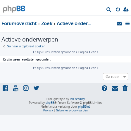
Z
o
Forumoverzicht
Zoek
Actieve onderwerpen
e
k
Actieve onderwerpen
Ga naar uitgebreid zoeken
Er zijn 0 resultaten gevonden • Pagina
1
van
1
Er zijn geen resultaten gevonden.
Er zijn 0 resultaten gevonden • Pagina
1
van
1
Ga naar
ProLight Style by
Ian Bradley
Powered by
phpBB
® Forum Software © phpBB Limited
Nederlandse vertaling door
phpBB.nl
.
Privacy
|
Gebruikersvoorwaarden