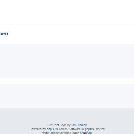
pen
ProLight Style by
Ian Bradley
Powered by
phpBB
® Forum Software © phpBB Limited
Nederlandse vertaling door
phpBB.nl
.