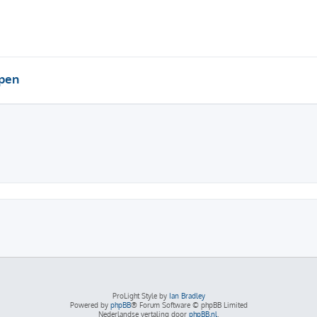
pen
ProLight Style by
Ian Bradley
Powered by
phpBB
® Forum Software © phpBB Limited
Nederlandse vertaling door
phpBB.nl
.