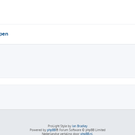
pen
ProLight Style by
Ian Bradley
Powered by
phpBB
® Forum Software © phpBB Limited
Nederlandse vertaling door
phpBB.nl
.