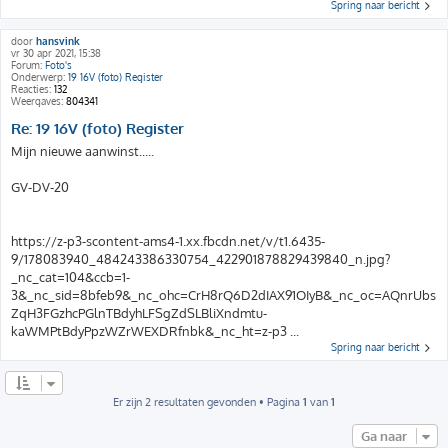
Spring naar bericht
door
hansvink
vr 30 apr 2021, 15:38
Forum:
Foto's
Onderwerp:
19 16V (foto) Register
Reacties:
132
Weergaves:
804341
Re: 19 16V (foto) Register
Mijn nieuwe aanwinst.....
GV-DV-20
https://z-p3-scontent-ams4-1.xx.fbcdn.net/v/t1.6435-
9/178083940_484243386330754_422901878829439840_n.jpg?
_nc_cat=104&ccb=1-
3&_nc_sid=8bfeb9&_nc_ohc=CrH8rQ6D2dIAX91OIyB&_nc_oc=AQnrUbs
ZqH3FGzhcPGlnTBdyhLFSgZdSLBliXndmtu-
kaWMPtBdyPpzWZrWEXDRfnbk&_nc_ht=z-p3 ...
Spring naar bericht
Er zijn 2 resultaten gevonden • Pagina
1
van
1
Ga naar