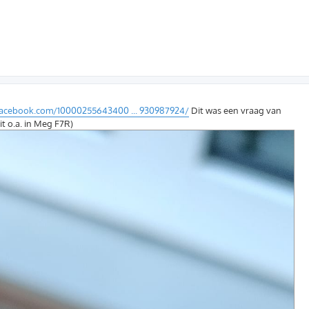
facebook.com/10000255643400 ... 930987924/
Dit was een vraag van
it o.a. in Meg F7R)