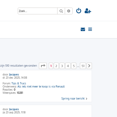
Zoek
Uitgebreid zoeken
Pagina
1
van
51
 zijn 510 resultaten gevonden
1
2
3
4
5
51
…
Volgende
door
Jacques
di 23 dec 2025, 14:08
Forum:
Tips & Trucs
Onderwerp:
Als iets niet meer te koop is via Renault
Reacties:
0
Weergaves:
10281
Spring naar bericht
door
Jacques
za 23 aug 2025, 11:18