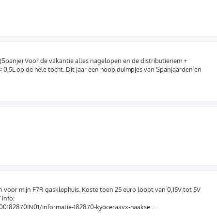
(Spanje) Voor de vakantie alles nagelopen en de distributieriem +
 < 0,5L op de hele tocht. Dit jaar een hoop duimpjes van Spanjaarden en
n voor mijn F7R gasklephuis. Koste toen 25 euro loopt van 0,15V tot 5V
 info:
0182870IN01/informatie-182870-kyoceraavx-haakse ...