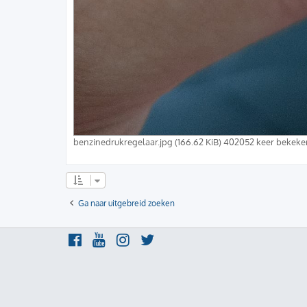
benzinedrukregelaar.jpg (166.62 KiB) 402052 keer bekeke
Ga naar uitgebreid zoeken