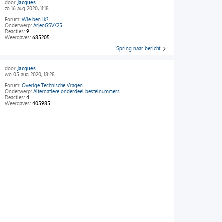
door
Jacques
zo 16 aug 2020, 11:18
Forum:
Wie ben ik?
Onderwerp:
ArjenGSVX25
Reacties:
9
Weergaves:
685205
Spring naar bericht
door
Jacques
wo 05 aug 2020, 18:28
Forum:
Overige Technische Vragen
Onderwerp:
Alternatieve onderdeel bestelnummers
Reacties:
4
Weergaves:
405985