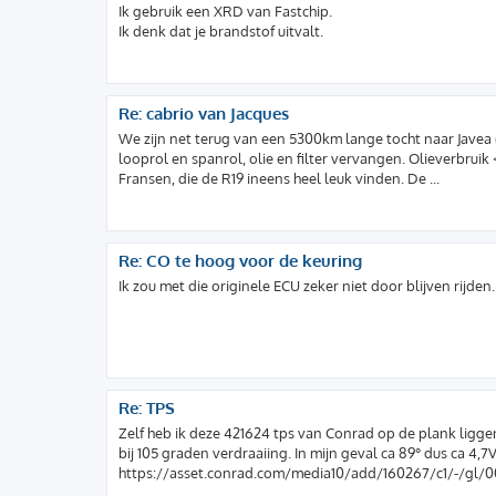
Ik gebruik een XRD van Fastchip.
Ik denk dat je brandstof uitvalt.
Re: cabrio van Jacques
We zijn net terug van een 5300km lange tocht naar Javea 
looprol en spanrol, olie en filter vervangen. Olieverbruik
Fransen, die de R19 ineens heel leuk vinden. De ...
Re: CO te hoog voor de keuring
Ik zou met die originele ECU zeker niet door blijven rijden.
Re: TPS
Zelf heb ik deze 421624 tps van Conrad op de plank ligge
bij 105 graden verdraaiing. In mijn geval ca 89° dus ca 4,7V
https://asset.conrad.com/media10/add/160267/c1/-/gl/00