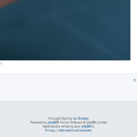
n
Er
ProLight Style by
Ian Bradley
Powered by
phpBB
® Forum Software © phpBB Limited
Nederlandse vertaling door
phpBB.nl
.
Privacy
|
Gebruikersvoorwaarden