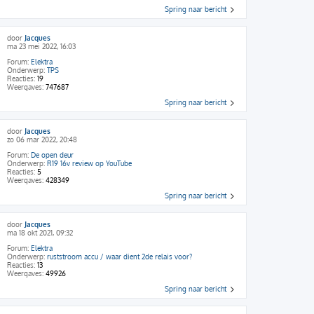
Spring naar bericht
door
Jacques
ma 23 mei 2022, 16:03
Forum:
Elektra
Onderwerp:
TPS
Reacties:
19
Weergaves:
747687
Spring naar bericht
door
Jacques
zo 06 mar 2022, 20:48
Forum:
De open deur
Onderwerp:
R19 16v review op YouTube
Reacties:
5
Weergaves:
428349
Spring naar bericht
door
Jacques
ma 18 okt 2021, 09:32
Forum:
Elektra
Onderwerp:
ruststroom accu / waar dient 2de relais voor?
Reacties:
13
Weergaves:
49926
Spring naar bericht