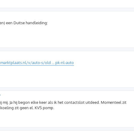
gen) een Duitse handleiding:
marktplaats.nl/v/auto-s/old ... pk-nl-auto
?
 mij. Ja hij begon elke keer als ik het contactslot uitdeed. Momenteel zit
koeling zit geen el. KVS pomp.