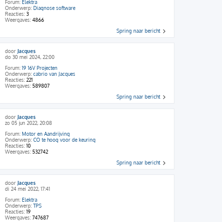
Forum:
Elektra
Onderwerp:
Diagnose software
Reacties:
3
Weergaves:
4866
Spring naar bericht
door
Jacques
do 30 mei 2024, 22:00
Forum:
19 16V Projecten
Onderwerp:
cabrio van Jacques
Reacties:
221
Weergaves:
589807
Spring naar bericht
door
Jacques
zo 05 jun 2022, 20:08
Forum:
Motor en Aandrijving
Onderwerp:
CO te hoog voor de keuring
Reacties:
10
Weergaves:
532742
Spring naar bericht
door
Jacques
di 24 mei 2022, 17:41
Forum:
Elektra
Onderwerp:
TPS
Reacties:
19
Weergaves:
747687