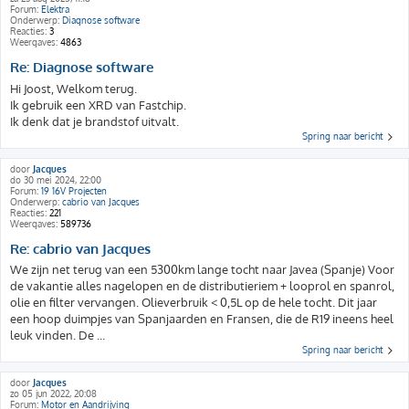
Forum:
Elektra
Onderwerp:
Diagnose software
Reacties:
3
Weergaves:
4863
Re: Diagnose software
Hi Joost, Welkom terug.
Ik gebruik een XRD van Fastchip.
Ik denk dat je brandstof uitvalt.
Spring naar bericht
door
Jacques
do 30 mei 2024, 22:00
Forum:
19 16V Projecten
Onderwerp:
cabrio van Jacques
Reacties:
221
Weergaves:
589736
Re: cabrio van Jacques
We zijn net terug van een 5300km lange tocht naar Javea (Spanje) Voor
de vakantie alles nagelopen en de distributieriem + looprol en spanrol,
olie en filter vervangen. Olieverbruik < 0,5L op de hele tocht. Dit jaar
een hoop duimpjes van Spanjaarden en Fransen, die de R19 ineens heel
leuk vinden. De ...
Spring naar bericht
door
Jacques
zo 05 jun 2022, 20:08
Forum:
Motor en Aandrijving