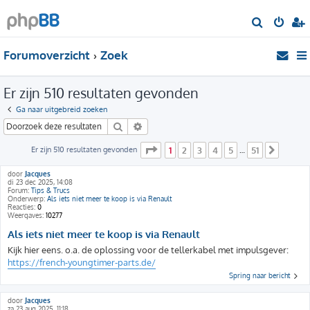
Z
o
Forumoverzicht
Zoek
e
k
Er zijn 510 resultaten gevonden
Ga naar uitgebreid zoeken
Zoek
Uitgebreid zoeken
Pagina
1
van
51
Er zijn 510 resultaten gevonden
1
2
3
4
5
51
…
Volge
door
Jacques
di 23 dec 2025, 14:08
Forum:
Tips & Trucs
Onderwerp:
Als iets niet meer te koop is via Renault
Reacties:
0
Weergaves:
10277
Als iets niet meer te koop is via Renault
Kijk hier eens. o.a. de oplossing voor de tellerkabel met impulsgever:
https://french-youngtimer-parts.de/
Spring naar bericht
door
Jacques
za 23 aug 2025, 11:18