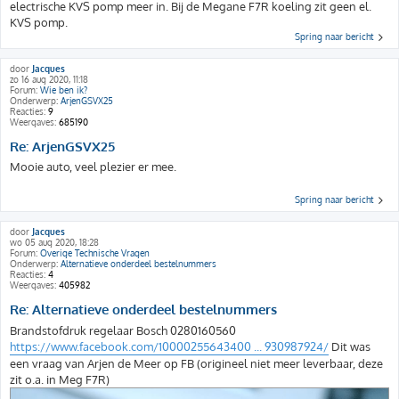
electrische KVS pomp meer in. Bij de Megane F7R koeling zit geen el.
KVS pomp.
Spring naar bericht
door
Jacques
zo 16 aug 2020, 11:18
Forum:
Wie ben ik?
Onderwerp:
ArjenGSVX25
Reacties:
9
Weergaves:
685190
Re: ArjenGSVX25
Mooie auto, veel plezier er mee.
Spring naar bericht
door
Jacques
wo 05 aug 2020, 18:28
Forum:
Overige Technische Vragen
Onderwerp:
Alternatieve onderdeel bestelnummers
Reacties:
4
Weergaves:
405982
Re: Alternatieve onderdeel bestelnummers
Brandstofdruk regelaar Bosch 0280160560
https://www.facebook.com/10000255643400 ... 930987924/
Dit was
een vraag van Arjen de Meer op FB (origineel niet meer leverbaar, deze
zit o.a. in Meg F7R)