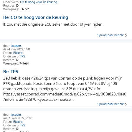
Onderwerp:
CO te hoog voor de keuring
Reacties:
10
Weergaves:
532722
Re: CO te hoog voor de keuring
Ik zou met die originele ECU zeker niet door blijven rijden.
Spring naar bericht
door
Jacques
di 24 mei 2022, 17:41
Forum:
Elektra
Onderwerp:
TPS
Reacties:
19
Weergaves:
747661
Re: TPS
Zelf heb ik deze 421624 tps van Conrad op de plank liggen voor mijn
F7R gasklephuis. Koste toen 25 euro loopt van 0,15V tot 5V bij 105
graden verdraaiing. In mijn geval ca 89° dus ca 4,7V info:
https://asset.conrad.com/media10/add/160267/c1/-/gl/000182870IN01
/informatie-182870-kyoceraavx-haakse ...
Spring naar bericht
door
Jacques
ma 23 mei 2022, 16:03
Forum:
Elektra
Onderwerp:
TPS
Reacties:
19