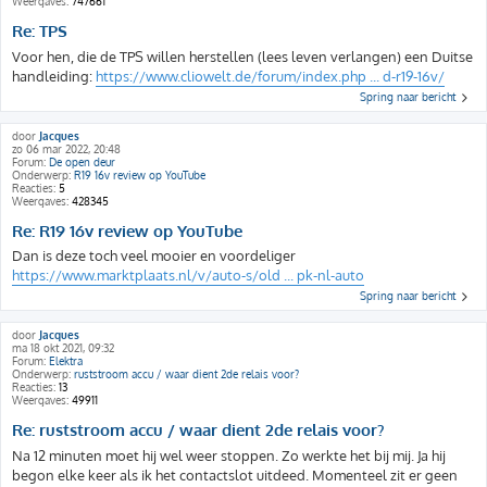
Weergaves:
747661
Re: TPS
Voor hen, die de TPS willen herstellen (lees leven verlangen) een Duitse
handleiding:
https://www.cliowelt.de/forum/index.php ... d-r19-16v/
Spring naar bericht
door
Jacques
zo 06 mar 2022, 20:48
Forum:
De open deur
Onderwerp:
R19 16v review op YouTube
Reacties:
5
Weergaves:
428345
Re: R19 16v review op YouTube
Dan is deze toch veel mooier en voordeliger
https://www.marktplaats.nl/v/auto-s/old ... pk-nl-auto
Spring naar bericht
door
Jacques
ma 18 okt 2021, 09:32
Forum:
Elektra
Onderwerp:
ruststroom accu / waar dient 2de relais voor?
Reacties:
13
Weergaves:
49911
Re: ruststroom accu / waar dient 2de relais voor?
Na 12 minuten moet hij wel weer stoppen. Zo werkte het bij mij. Ja hij
begon elke keer als ik het contactslot uitdeed. Momenteel zit er geen