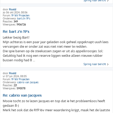
Spring naar bericht
door
Roald
zo 06 okt 2024, 08:06
Forum:
19 16V Projecten
Onderwerp:
bart z'n 19's
Reacties:
349
Weergaves:
1906726
Re: bart z'n 19's
Lekker bezig Bart!
Mijn achteras is een paar jaar geleden ook geheel opgeknapt uuuh lees
vervangen die er onder zat was niet niet meer te redden.
Die spie banen op de steekassen zagen er uit als appelkroosjes :lol:
Gelukkig had ik nog een reserve liggen welke alleen nieuwe rubber
bussen nodig had 8 ...
Spring naar bericht
door
Roald
vr 07 jun 2024, 08:05
Forum:
19 16V Projecten
Onderwerp:
cabrio van Jacques
Reacties:
221
Weergaves:
590078
Re: cabrio van Jacques
Mooie tocht zo te lezen Jacques en top dat ie het probleemloos heeft
gedaan 8-)
Merk het ook dat de R19 16v meer waardering krijgt, maak het de laatste