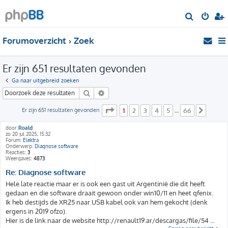
Z
o
Forumoverzicht
Zoek
e
k
Er zijn 651 resultaten gevonden
Ga naar uitgebreid zoeken
Zoek
Uitgebreid zoeken
Pagina
1
van
66
Er zijn 651 resultaten gevonden
1
2
3
4
5
66
…
Volge
door
Roald
zo 20 jul 2025, 15:32
Forum:
Elektra
Onderwerp:
Diagnose software
Reacties:
3
Weergaves:
4873
Re: Diagnose software
Hele late reactie maar er is ook een gast uit Argentinië die dit heeft
gedaan en die software draait gewoon onder win10/11 en heet qfenix.
Ik heb destijds de XR25 naar USB kabel ook van hem gekocht (denk
ergens in 2019 ofzo).
Hier is de link naar de website http://renault19.ar/descargas/file/54 ...