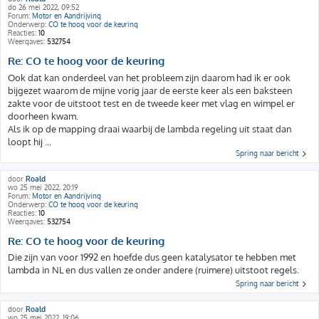
do 26 mei 2022, 09:52
Forum:
Motor en Aandrijving
Onderwerp:
CO te hoog voor de keuring
Reacties:
10
Weergaves:
532754
Re: CO te hoog voor de keuring
Ook dat kan onderdeel van het probleem zijn daarom had ik er ook
bijgezet waarom de mijne vorig jaar de eerste keer als een baksteen
zakte voor de uitstoot test en de tweede keer met vlag en wimpel er
doorheen kwam.
Als ik op de mapping draai waarbij de lambda regeling uit staat dan
loopt hij ...
Spring naar bericht
door
Roald
wo 25 mei 2022, 20:19
Forum:
Motor en Aandrijving
Onderwerp:
CO te hoog voor de keuring
Reacties:
10
Weergaves:
532754
Re: CO te hoog voor de keuring
Die zijn van voor 1992 en hoefde dus geen katalysator te hebben met
lambda in NL en dus vallen ze onder andere (ruimere) uitstoot regels.
Spring naar bericht
door
Roald
wo 25 mei 2022, 19:06