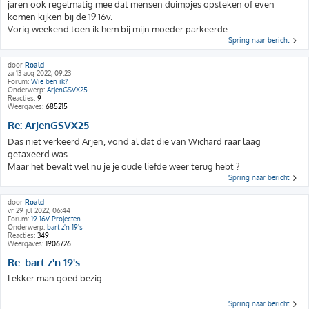
jaren ook regelmatig mee dat mensen duimpjes opsteken of even
komen kijken bij de 19 16v.
Vorig weekend toen ik hem bij mijn moeder parkeerde ...
Spring naar bericht
door
Roald
za 13 aug 2022, 09:23
Forum:
Wie ben ik?
Onderwerp:
ArjenGSVX25
Reacties:
9
Weergaves:
685215
Re: ArjenGSVX25
Das niet verkeerd Arjen, vond al dat die van Wichard raar laag
getaxeerd was.
Maar het bevalt wel nu je je oude liefde weer terug hebt ?
Spring naar bericht
door
Roald
vr 29 jul 2022, 06:44
Forum:
19 16V Projecten
Onderwerp:
bart z'n 19's
Reacties:
349
Weergaves:
1906726
Re: bart z'n 19's
Lekker man goed bezig.
Spring naar bericht