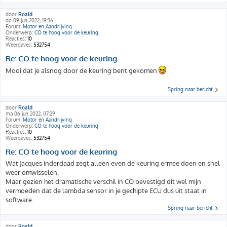
door
Roald
do 09 jun 2022, 19:36
Forum:
Motor en Aandrijving
Onderwerp:
CO te hoog voor de keuring
Reacties:
10
Weergaves:
532754
Re: CO te hoog voor de keuring
Mooi dat je alsnog door de keuring bent gekomen
Spring naar bericht
door
Roald
ma 06 jun 2022, 07:29
Forum:
Motor en Aandrijving
Onderwerp:
CO te hoog voor de keuring
Reacties:
10
Weergaves:
532754
Re: CO te hoog voor de keuring
Wat Jacques inderdaad zegt alleen even de keuring ermee doen en snel
weer omwisselen.
Maar gezien het dramatische verschil in CO bevestigd dit wel mijn
vermoeden dat de lambda sensor in je gechipte ECU dus uit staat in
software.
Spring naar bericht
door
Roald