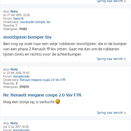
Spring naar bericht
door
Niels
zo 27 okt 2019, 22:26
Forum:
Gezocht
Onderwerp:
stootlijsten bumper 16v
Reacties:
1
Weergaves:
19485
stootlijsten bumper 16v
Ben nog op zoek naar een setje 'rubberen stootlijsten' die in de bumper
van een phase 2 Renault 19 16v zitten. Gaat me dan om de rubberen
lijsten (links en rechts) voor de achterbumper.
Spring naar bericht
door
Niels
vr 23 feb 2018, 19:43
Forum:
Aangeboden
Onderwerp:
Renault megane coupe 2.0 16v F7R
Reacties:
3
Weergaves:
379870
Re: Renault megane coupe 2.0 16v F7R
Mag een slotje op, is verkocht
Spring naar bericht
door
Niels
wo 12 jul 2017, 16:30
Forum:
Aangeboden