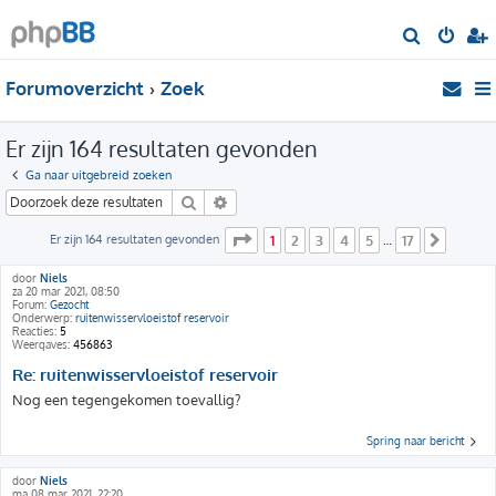
Z
o
Forumoverzicht
Zoek
e
k
Er zijn 164 resultaten gevonden
Ga naar uitgebreid zoeken
Zoek
Uitgebreid zoeken
Pagina
1
van
17
Er zijn 164 resultaten gevonden
1
2
3
4
5
17
…
Volge
door
Niels
za 20 mar 2021, 08:50
Forum:
Gezocht
Onderwerp:
ruitenwisservloeistof reservoir
Reacties:
5
Weergaves:
456863
Re: ruitenwisservloeistof reservoir
Nog een tegengekomen toevallig?
Spring naar bericht
door
Niels
ma 08 mar 2021, 22:20