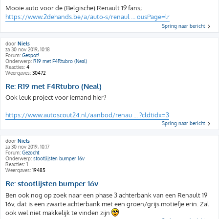
Mooie auto voor de (Belgische) Renault 19 fans;
https://www.2dehands.be/a/auto-s/renaul ... ousPage=lr
Spring naar bericht
door
Niels
za 30 nov 2019, 10:18
Forum:
Gespot!
Onderwerp:
R19 met F4Rtubro (Neal)
Reacties:
4
Weergaves:
30472
Re: R19 met F4Rtubro (Neal)
Ook leuk project voor iemand hier?
https://www.autoscout24.nl/aanbod/renau ... ?cldtidx=3
Spring naar bericht
door
Niels
za 30 nov 2019, 10:17
Forum:
Gezocht
Onderwerp:
stootlijsten bumper 16v
Reacties:
1
Weergaves:
19485
Re: stootlijsten bumper 16v
Ben ook nog op zoek naar een phase 3 achterbank van een Renault 19
16v, dat is een zwarte achterbank met een groen/grijs motiefje erin. Zal
ook wel niet makkelijk te vinden zijn