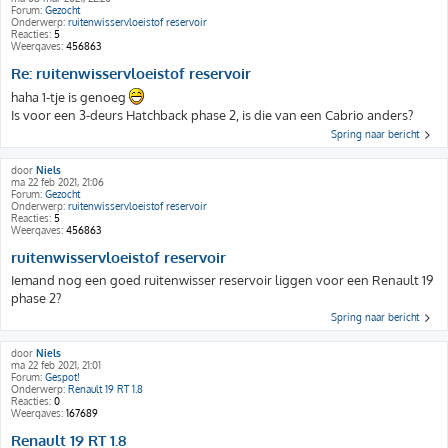
Forum:
Gezocht
Onderwerp:
ruitenwisservloeistof reservoir
Reacties:
5
Weergaves:
456863
Re: ruitenwisservloeistof reservoir
haha 1-tje is genoeg
Is voor een 3-deurs Hatchback phase 2, is die van een Cabrio anders?
Spring naar bericht
door
Niels
ma 22 feb 2021, 21:06
Forum:
Gezocht
Onderwerp:
ruitenwisservloeistof reservoir
Reacties:
5
Weergaves:
456863
ruitenwisservloeistof reservoir
Iemand nog een goed ruitenwisser reservoir liggen voor een Renault 19
phase 2?
Spring naar bericht
door
Niels
ma 22 feb 2021, 21:01
Forum:
Gespot!
Onderwerp:
Renault 19 RT 1.8
Reacties:
0
Weergaves:
167689
Renault 19 RT 1.8