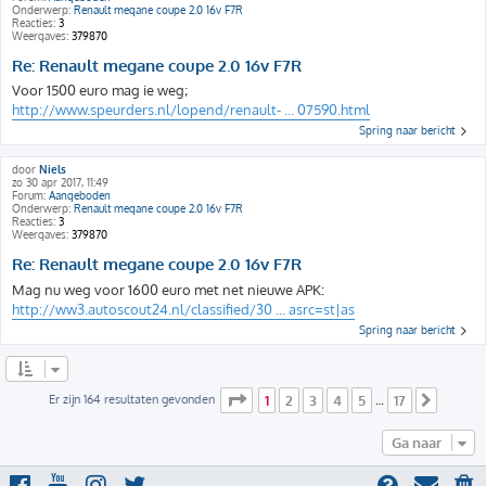
Onderwerp:
Renault megane coupe 2.0 16v F7R
Reacties:
3
Weergaves:
379870
Re: Renault megane coupe 2.0 16v F7R
Voor 1500 euro mag ie weg;
http://www.speurders.nl/lopend/renault- ... 07590.html
Spring naar bericht
door
Niels
zo 30 apr 2017, 11:49
Forum:
Aangeboden
Onderwerp:
Renault megane coupe 2.0 16v F7R
Reacties:
3
Weergaves:
379870
Re: Renault megane coupe 2.0 16v F7R
Mag nu weg voor 1600 euro met net nieuwe APK:
http://ww3.autoscout24.nl/classified/30 ... asrc=st|as
Spring naar bericht
Pagina
1
van
17
Er zijn 164 resultaten gevonden
1
2
3
4
5
17
…
Volge
Ga naar