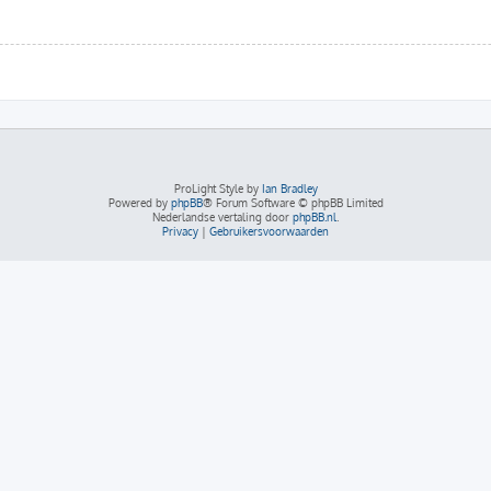
ProLight Style by
Ian Bradley
Powered by
phpBB
® Forum Software © phpBB Limited
Nederlandse vertaling door
phpBB.nl
.
Privacy
|
Gebruikersvoorwaarden