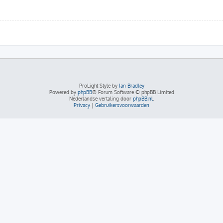
ProLight Style by
Ian Bradley
Powered by
phpBB
® Forum Software © phpBB Limited
Nederlandse vertaling door
phpBB.nl
.
Privacy
|
Gebruikersvoorwaarden