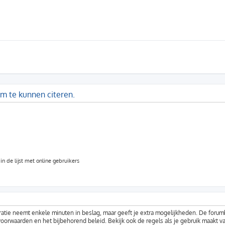
um te kunnen citeren.
n de lijst met online gebruikers
ratie neemt enkele minuten in beslag, maar geeft je extra mogelijkheden. De foru
voorwaarden en het bijbehorend beleid. Bekijk ook de regels als je gebruik maakt v