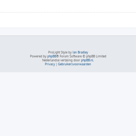
ProLight Style by
Ian Bradley
Powered by
phpBB
® Forum Software © phpBB Limited
Nederlandse vertaling door
phpBB.nl
.
Privacy
|
Gebruikersvoorwaarden