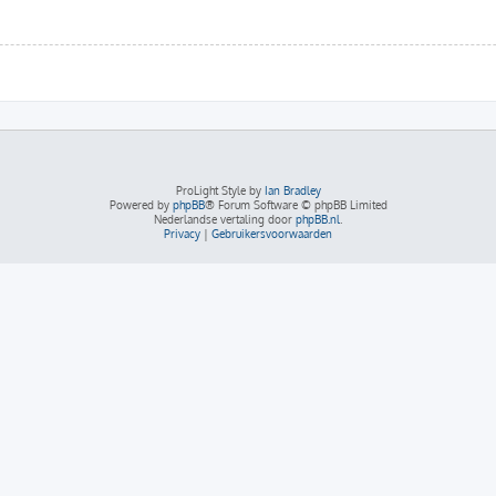
ProLight Style by
Ian Bradley
Powered by
phpBB
® Forum Software © phpBB Limited
Nederlandse vertaling door
phpBB.nl
.
Privacy
|
Gebruikersvoorwaarden