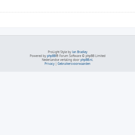
ProLight Style by
Ian Bradley
Powered by
phpBB
® Forum Software © phpBB Limited
Nederlandse vertaling door
phpBB.nl
.
Privacy
|
Gebruikersvoorwaarden