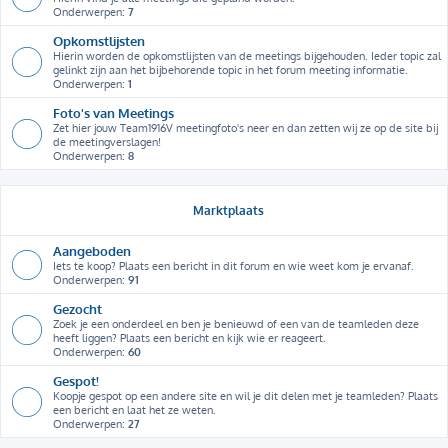
Onderwerpen:
7
Opkomstlijsten
Hierin worden de opkomstlijsten van de meetings bijgehouden. Ieder topic zal
gelinkt zijn aan het bijbehorende topic in het forum meeting informatie.
Onderwerpen:
1
Foto's van Meetings
Zet hier jouw Team1916V meetingfoto's neer en dan zetten wij ze op de site bij
de meetingverslagen!
Onderwerpen:
8
Marktplaats
Aangeboden
Iets te koop? Plaats een bericht in dit forum en wie weet kom je ervanaf.
Onderwerpen:
91
Gezocht
Zoek je een onderdeel en ben je benieuwd of een van de teamleden deze
heeft liggen? Plaats een bericht en kijk wie er reageert.
Onderwerpen:
60
Gespot!
Koopje gespot op een andere site en wil je dit delen met je teamleden? Plaats
een bericht en laat het ze weten.
Onderwerpen:
27