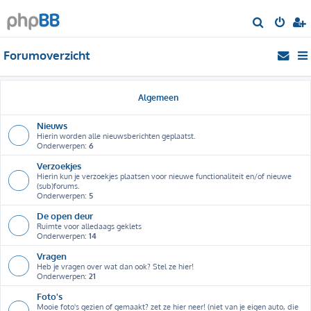
Z
o
Forumoverzicht
e
k
Algemeen
Nieuws
Hierin worden alle nieuwsberichten geplaatst.
Onderwerpen:
6
Verzoekjes
Hierin kun je verzoekjes plaatsen voor nieuwe functionaliteit en/of nieuwe
(sub)forums.
Onderwerpen:
5
De open deur
Ruimte voor alledaags geklets
Onderwerpen:
14
Vragen
Heb je vragen over wat dan ook? Stel ze hier!
Onderwerpen:
21
Foto's
Mooie foto's gezien of gemaakt? zet ze hier neer! (niet van je eigen auto, die