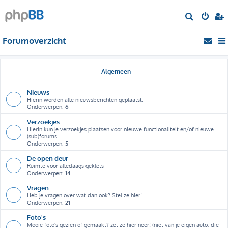
Z
o
Forumoverzicht
e
k
Algemeen
Nieuws
Hierin worden alle nieuwsberichten geplaatst.
Onderwerpen:
6
Verzoekjes
Hierin kun je verzoekjes plaatsen voor nieuwe functionaliteit en/of nieuwe
(sub)forums.
Onderwerpen:
5
De open deur
Ruimte voor alledaags geklets
Onderwerpen:
14
Vragen
Heb je vragen over wat dan ook? Stel ze hier!
Onderwerpen:
21
Foto's
Mooie foto's gezien of gemaakt? zet ze hier neer! (niet van je eigen auto, die