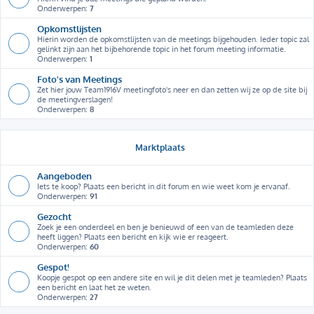
Onderwerpen:
7
Opkomstlijsten
Hierin worden de opkomstlijsten van de meetings bijgehouden. Ieder topic zal
gelinkt zijn aan het bijbehorende topic in het forum meeting informatie.
Onderwerpen:
1
Foto's van Meetings
Zet hier jouw Team1916V meetingfoto's neer en dan zetten wij ze op de site bij
de meetingverslagen!
Onderwerpen:
8
Marktplaats
Aangeboden
Iets te koop? Plaats een bericht in dit forum en wie weet kom je ervanaf.
Onderwerpen:
91
Gezocht
Zoek je een onderdeel en ben je benieuwd of een van de teamleden deze
heeft liggen? Plaats een bericht en kijk wie er reageert.
Onderwerpen:
60
Gespot!
Koopje gespot op een andere site en wil je dit delen met je teamleden? Plaats
een bericht en laat het ze weten.
Onderwerpen:
27