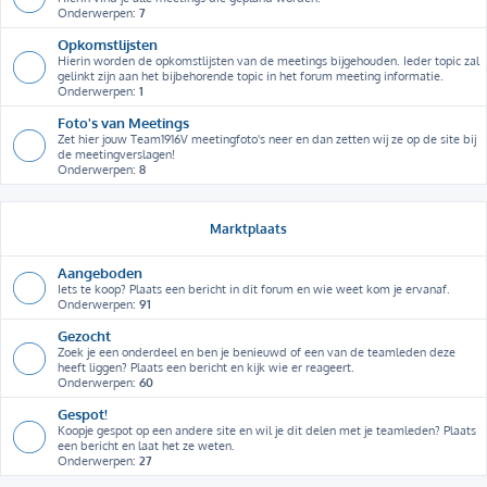
Onderwerpen:
7
Opkomstlijsten
Hierin worden de opkomstlijsten van de meetings bijgehouden. Ieder topic zal
gelinkt zijn aan het bijbehorende topic in het forum meeting informatie.
Onderwerpen:
1
Foto's van Meetings
Zet hier jouw Team1916V meetingfoto's neer en dan zetten wij ze op de site bij
de meetingverslagen!
Onderwerpen:
8
Marktplaats
Aangeboden
Iets te koop? Plaats een bericht in dit forum en wie weet kom je ervanaf.
Onderwerpen:
91
Gezocht
Zoek je een onderdeel en ben je benieuwd of een van de teamleden deze
heeft liggen? Plaats een bericht en kijk wie er reageert.
Onderwerpen:
60
Gespot!
Koopje gespot op een andere site en wil je dit delen met je teamleden? Plaats
een bericht en laat het ze weten.
Onderwerpen:
27