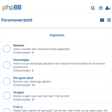
Z
o
Forumoverzicht
e
k
Algemeen
Nieuws
Hierin worden alle nieuwsberichten geplaatst.
Onderwerpen:
6
Verzoekjes
Hierin kun je verzoekjes plaatsen voor nieuwe functionaliteit en/of nieuwe
(sub)forums.
Onderwerpen:
5
De open deur
Ruimte voor alledaags geklets
Onderwerpen:
14
Vragen
Heb je vragen over wat dan ook? Stel ze hier!
Onderwerpen:
21
Foto's
Mooie foto's gezien of gemaakt? zet ze hier neer! (niet van je eigen auto, die