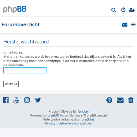
Z
o
Forumoverzicht
e
k
Herstel wachtwoord
E-mailadres:
Met dit e-mailadres wordt het e-mailadres bedoeld dat bij ons bekend is. Als je het
e-mailadres nog nooit hebt gewijzigd, is dit het e-mailadres dat je hebt gebruikt bij
de registratie.
ProLight Style by
Ian Bradley
Powered by
phpBB
® Forum Software © phpBB Limited
Nederlandse vertaling door
phpBB.nl
.
Privacy
|
Gebruikersvoorwaarden