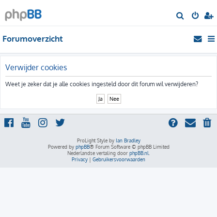
Z
o
Forumoverzicht
e
k
Verwijder cookies
Weet je zeker dat je alle cookies ingesteld door dit forum wil verwijderen?
ProLight Style by
Ian Bradley
Powered by
phpBB
® Forum Software © phpBB Limited
Nederlandse vertaling door
phpBB.nl
.
Privacy
|
Gebruikersvoorwaarden