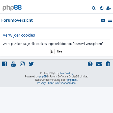
Z
o
Forumoverzicht
e
k
Verwijder cookies
Weet je zeker dat je alle cookies ingesteld door dit forum wil verwijderen?
ProLight Style by
Ian Bradley
Powered by
phpBB
® Forum Software © phpBB Limited
Nederlandse vertaling door
phpBB.nl
.
Privacy
|
Gebruikersvoorwaarden