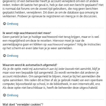
gegevens) of een beheerder heeft je account verwijderd om één of andere
reden. Indien dit laatste het geval is, heb je dan ooit een bericht geplaatst? Het
is normaal dat forums om de zoveel tijd gebruikers, die nog geen berichten
geplaatst hebben, verwijderen. Dit doen ze om de database qua omvang te
verkleinen. Probeer je opnieuw te registreren en meng je in de discussies.
Omhoog
Ik weet mijn wachtwoord niet meer!
Geen paniek! Je kan je huidige wachtwoord niet terug krijgen, maar er is wel
een mogelijkheid om deze te resetten. Hiervoor moet je naar de
aanmeldpagina gaan en klikken op
wachtwoord vergeten?
. Volg de instructies
op het scherm en even later kan je je weer aanmelden.
Omhoog
Waarom word ik automatisch afgemeld?
Als je de optie
meld mij automatisch aan bij ieder bezoek
niet aanvinkt, blijf je
maar voor een bepaalde tijd aangemeld. Zo wordt vermeden dat anderen je
account misbruiken. Om aangemeld te blijven, moet je bij het aanmelden die
optie aanvinken. We raden dit echter af als je gebruik maakt van een openbare
computer, bijvoorbeeld op school, in de bibliotheek, in een internetcafé, enz.
Als deze optie niet beschikbaar is, heeft de beheerder deze uitgeschakeld.
Omhoog
Wat doet "verwijder cookies"?