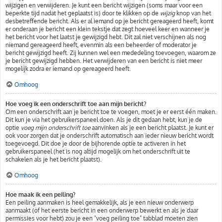
wijzigen en verwijderen. Je kunt een bericht wijzigen (soms maar voor een
beperkte tijd nadat het geplaatst is) door te klikken op de
wijzig
knop van het
desbetreffende bericht. Als er al iemand op je bericht gereageerd heeft, komt
er onderaan je bericht een klein tekstje dat zegt hoeveel keer en wanneer je
het bericht voor het laatst je gewijzigd hebt. Dit zal niet verschijnen als nog
niemand gereageerd heeft, evenmin als een beheerder of moderator je
bericht gewijzigd heeft. Zij kunnen wel een mededeling toevoegen, waarom ze
je bericht gewijzigd hebben. Het verwijderen van een bericht is niet meer
mogelijk zodra er iemand op gereageerd heeft.
Omhoog
Hoe voeg ik een onderschrift toe aan mijn bericht?
Om een onderschrift aan je bericht toe te voegen, moet je er eerst één maken.
Dit kun je via het gebruikerspaneel doen. Als je dit gedaan hebt, kun je de
optie
voeg mijn onderschrift toe
aanvinken als je een bericht plaatst. Je kunt er
ook voor zorgen dat je onderschrift automatisch aan ieder nieuw bericht wordt
toegevoegd. Dit doe je door de bijhorende optie te activeren in het
gebruikerspaneel (het is nog altijd mogelijk om het onderschrift uit te
schakelen als je het bericht plaatst).
Omhoog
Hoe maak ik een peiling?
Een peiling aanmaken is heel gemakkelijk, als je een nieuw onderwerp
aanmaakt (of het eerste bericht in een onderwerp bewerkt en als je daar
permissies voor hebt) zou je een "voeg peiling toe" tabblad moeten zien