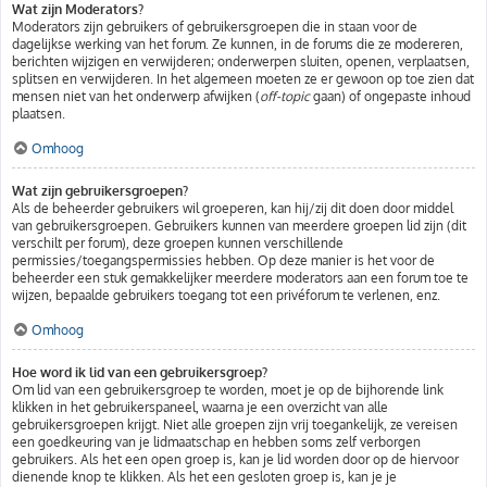
Wat zijn Moderators?
Moderators zijn gebruikers of gebruikersgroepen die in staan voor de
dagelijkse werking van het forum. Ze kunnen, in de forums die ze modereren,
berichten wijzigen en verwijderen; onderwerpen sluiten, openen, verplaatsen,
splitsen en verwijderen. In het algemeen moeten ze er gewoon op toe zien dat
mensen niet van het onderwerp afwijken (
off-topic
gaan) of ongepaste inhoud
plaatsen.
Omhoog
Wat zijn gebruikersgroepen?
Als de beheerder gebruikers wil groeperen, kan hij/zij dit doen door middel
van gebruikersgroepen. Gebruikers kunnen van meerdere groepen lid zijn (dit
verschilt per forum), deze groepen kunnen verschillende
permissies/toegangspermissies hebben. Op deze manier is het voor de
beheerder een stuk gemakkelijker meerdere moderators aan een forum toe te
wijzen, bepaalde gebruikers toegang tot een privéforum te verlenen, enz.
Omhoog
Hoe word ik lid van een gebruikersgroep?
Om lid van een gebruikersgroep te worden, moet je op de bijhorende link
klikken in het gebruikerspaneel, waarna je een overzicht van alle
gebruikersgroepen krijgt. Niet alle groepen zijn vrij toegankelijk, ze vereisen
een goedkeuring van je lidmaatschap en hebben soms zelf verborgen
gebruikers. Als het een open groep is, kan je lid worden door op de hiervoor
dienende knop te klikken. Als het een gesloten groep is, kan je je