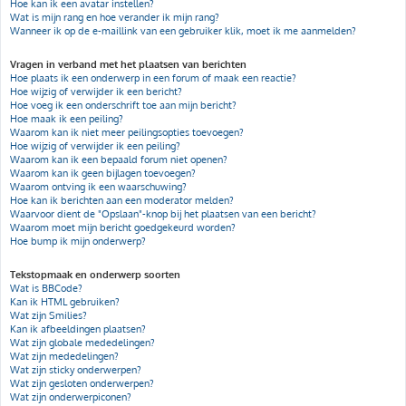
Hoe kan ik een avatar instellen?
Wat is mijn rang en hoe verander ik mijn rang?
Wanneer ik op de e-maillink van een gebruiker klik, moet ik me aanmelden?
Vragen in verband met het plaatsen van berichten
Hoe plaats ik een onderwerp in een forum of maak een reactie?
Hoe wijzig of verwijder ik een bericht?
Hoe voeg ik een onderschrift toe aan mijn bericht?
Hoe maak ik een peiling?
Waarom kan ik niet meer peilingsopties toevoegen?
Hoe wijzig of verwijder ik een peiling?
Waarom kan ik een bepaald forum niet openen?
Waarom kan ik geen bijlagen toevoegen?
Waarom ontving ik een waarschuwing?
Hoe kan ik berichten aan een moderator melden?
Waarvoor dient de "Opslaan"-knop bij het plaatsen van een bericht?
Waarom moet mijn bericht goedgekeurd worden?
Hoe bump ik mijn onderwerp?
Tekstopmaak en onderwerp soorten
Wat is BBCode?
Kan ik HTML gebruiken?
Wat zijn Smilies?
Kan ik afbeeldingen plaatsen?
Wat zijn globale mededelingen?
Wat zijn mededelingen?
Wat zijn sticky onderwerpen?
Wat zijn gesloten onderwerpen?
Wat zijn onderwerpiconen?