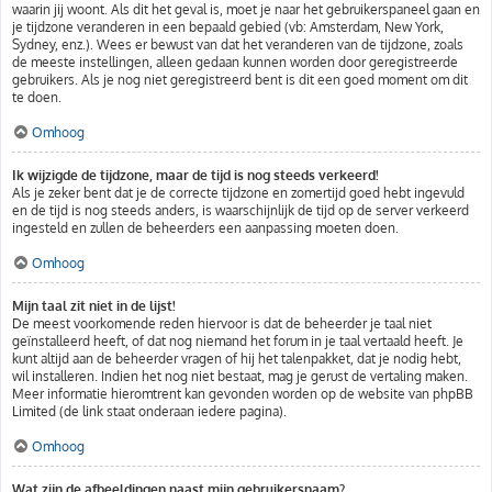
waarin jij woont. Als dit het geval is, moet je naar het gebruikerspaneel gaan en
je tijdzone veranderen in een bepaald gebied (vb: Amsterdam, New York,
Sydney, enz.). Wees er bewust van dat het veranderen van de tijdzone, zoals
de meeste instellingen, alleen gedaan kunnen worden door geregistreerde
gebruikers. Als je nog niet geregistreerd bent is dit een goed moment om dit
te doen.
Omhoog
Ik wijzigde de tijdzone, maar de tijd is nog steeds verkeerd!
Als je zeker bent dat je de correcte tijdzone en zomertijd goed hebt ingevuld
en de tijd is nog steeds anders, is waarschijnlijk de tijd op de server verkeerd
ingesteld en zullen de beheerders een aanpassing moeten doen.
Omhoog
Mijn taal zit niet in de lijst!
De meest voorkomende reden hiervoor is dat de beheerder je taal niet
geïnstalleerd heeft, of dat nog niemand het forum in je taal vertaald heeft. Je
kunt altijd aan de beheerder vragen of hij het talenpakket, dat je nodig hebt,
wil installeren. Indien het nog niet bestaat, mag je gerust de vertaling maken.
Meer informatie hieromtrent kan gevonden worden op de website van phpBB
Limited (de link staat onderaan iedere pagina).
Omhoog
Wat zijn de afbeeldingen naast mijn gebruikersnaam?