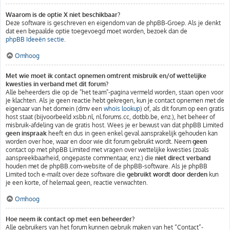
Waarom is de optie X niet beschikbaar?
Deze software is geschreven en eigendom van de phpBB-Groep. Als je denkt
dat een bepaalde optie toegevoegd moet worden, bezoek dan de
phpBB Ideeën sectie
.
Omhoog
Met wie moet ik contact opnemen omtrent misbruik en/of wettelijke
kwesties in verband met dit forum?
Alle beheerders die op de "het team"-pagina vermeld worden, staan open voor
je klachten. Als je geen reactie hebt gekregen, kun je contact opnemen met de
eigenaar van het domein (dmv een
whois lookup
) of, als dit forum op een gratis
host staat (bijvoorbeeld xsbb.nl, nl.forums.cc, dotbb.be, enz.), het beheer of
misbruik-afdeling van de gratis host. Wees je er bewust van dat phpBB Limited
geen inspraak
heeft en dus in geen enkel geval aansprakelijk gehouden kan
worden over hoe, waar en door wie dit forum gebruikt wordt. Neem
geen
contact op met phpBB Limited met vragen over wettelijke kwesties (zoals
aanspreekbaarheid, ongepaste commentaar, enz.) die
niet direct verband
houden met de phpBB.com-website of de phpBB-software. Als je phpBB
Limited toch e-mailt over deze software die
gebruikt wordt door derden
kun
je een korte, of helemaal geen, reactie verwachten.
Omhoog
Hoe neem ik contact op met een beheerder?
Alle gebruikers van het forum kunnen gebruik maken van het “Contact”-