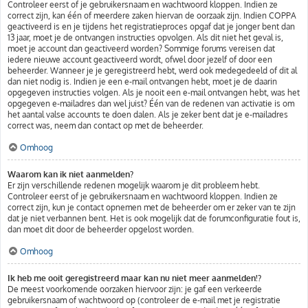
Controleer eerst of je gebruikersnaam en wachtwoord kloppen. Indien ze
correct zijn, kan één of meerdere zaken hiervan de oorzaak zijn. Indien COPPA
geactiveerd is en je tijdens het registratieproces opgaf dat je jonger bent dan
13 jaar, moet je de ontvangen instructies opvolgen. Als dit niet het geval is,
moet je account dan geactiveerd worden? Sommige forums vereisen dat
iedere nieuwe account geactiveerd wordt, ofwel door jezelf of door een
beheerder. Wanneer je je geregistreerd hebt, werd ook medegedeeld of dit al
dan niet nodig is. Indien je een e-mail ontvangen hebt, moet je de daarin
opgegeven instructies volgen. Als je nooit een e-mail ontvangen hebt, was het
opgegeven e-mailadres dan wel juist? Één van de redenen van activatie is om
het aantal valse accounts te doen dalen. Als je zeker bent dat je e-mailadres
correct was, neem dan contact op met de beheerder.
Omhoog
Waarom kan ik niet aanmelden?
Er zijn verschillende redenen mogelijk waarom je dit probleem hebt.
Controleer eerst of je gebruikersnaam en wachtwoord kloppen. Indien ze
correct zijn, kun je contact opnemen met de beheerder om er zeker van te zijn
dat je niet verbannen bent. Het is ook mogelijk dat de forumconfiguratie fout is,
dan moet dit door de beheerder opgelost worden.
Omhoog
Ik heb me ooit geregistreerd maar kan nu niet meer aanmelden!?
De meest voorkomende oorzaken hiervoor zijn: je gaf een verkeerde
gebruikersnaam of wachtwoord op (controleer de e-mail met je registratie