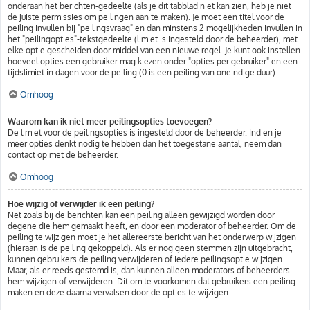
onderaan het berichten-gedeelte (als je dit tabblad niet kan zien, heb je niet
de juiste permissies om peilingen aan te maken). Je moet een titel voor de
peiling invullen bij "peilingsvraag" en dan minstens 2 mogelijkheden invullen in
het "peilingopties"-tekstgedeelte (limiet is ingesteld door de beheerder), met
elke optie gescheiden door middel van een nieuwe regel. Je kunt ook instellen
hoeveel opties een gebruiker mag kiezen onder "opties per gebruiker" en een
tijdslimiet in dagen voor de peiling (0 is een peiling van oneindige duur).
Omhoog
Waarom kan ik niet meer peilingsopties toevoegen?
De limiet voor de peilingsopties is ingesteld door de beheerder. Indien je
meer opties denkt nodig te hebben dan het toegestane aantal, neem dan
contact op met de beheerder.
Omhoog
Hoe wijzig of verwijder ik een peiling?
Net zoals bij de berichten kan een peiling alleen gewijzigd worden door
degene die hem gemaakt heeft, en door een moderator of beheerder. Om de
peiling te wijzigen moet je het allereerste bericht van het onderwerp wijzigen
(hieraan is de peiling gekoppeld). Als er nog geen stemmen zijn uitgebracht,
kunnen gebruikers de peiling verwijderen of iedere peilingsoptie wijzigen.
Maar, als er reeds gestemd is, dan kunnen alleen moderators of beheerders
hem wijzigen of verwijderen. Dit om te voorkomen dat gebruikers een peiling
maken en deze daarna vervalsen door de opties te wijzigen.