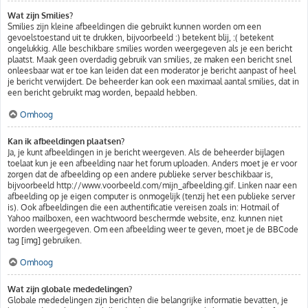
Wat zijn Smilies?
Smilies zijn kleine afbeeldingen die gebruikt kunnen worden om een
gevoelstoestand uit te drukken, bijvoorbeeld :) betekent blij, :( betekent
ongelukkig. Alle beschikbare smilies worden weergegeven als je een bericht
plaatst. Maak geen overdadig gebruik van smilies, ze maken een bericht snel
onleesbaar wat er toe kan leiden dat een moderator je bericht aanpast of heel
je bericht verwijdert. De beheerder kan ook een maximaal aantal smilies, dat in
een bericht gebruikt mag worden, bepaald hebben.
Omhoog
Kan ik afbeeldingen plaatsen?
Ja, je kunt afbeeldingen in je bericht weergeven. Als de beheerder bijlagen
toelaat kun je een afbeelding naar het forum uploaden. Anders moet je er voor
zorgen dat de afbeelding op een andere publieke server beschikbaar is,
bijvoorbeeld http://www.voorbeeld.com/mijn_afbeelding.gif. Linken naar een
afbeelding op je eigen computer is onmogelijk (tenzij het een publieke server
is). Ook afbeeldingen die een authentificatie vereisen zoals in: Hotmail of
Yahoo mailboxen, een wachtwoord beschermde website, enz. kunnen niet
worden weergegeven. Om een afbeelding weer te geven, moet je de BBCode
tag [img] gebruiken.
Omhoog
Wat zijn globale mededelingen?
Globale mededelingen zijn berichten die belangrijke informatie bevatten, je