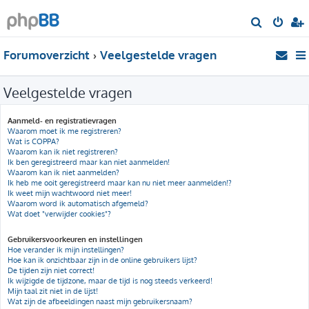
Z
o
Forumoverzicht
Veelgestelde vragen
e
k
Veelgestelde vragen
Aanmeld- en registratievragen
Waarom moet ik me registreren?
Wat is COPPA?
Waarom kan ik niet registreren?
Ik ben geregistreerd maar kan niet aanmelden!
Waarom kan ik niet aanmelden?
Ik heb me ooit geregistreerd maar kan nu niet meer aanmelden!?
Ik weet mijn wachtwoord niet meer!
Waarom word ik automatisch afgemeld?
Wat doet "verwijder cookies"?
Gebruikersvoorkeuren en instellingen
Hoe verander ik mijn instellingen?
Hoe kan ik onzichtbaar zijn in de online gebruikers lijst?
De tijden zijn niet correct!
Ik wijzigde de tijdzone, maar de tijd is nog steeds verkeerd!
Mijn taal zit niet in de lijst!
Wat zijn de afbeeldingen naast mijn gebruikersnaam?