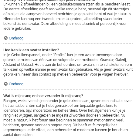
Er kunnen 2 afbeeldingen bij een gebruikersnaam staan als je berichten leest.
De eerste afbeelding geeft aan welke rang je hebt, meestal zijn dit sterretjes
of blokjes die aangeven hoeveel berichten je geplaatst hebt of wat je status is.
Hieronder kan nog een tweede, meestal grotere, afbeelding staan, beter
bekend als een avatar. Deze afbeelding is meestal uniek of persoonlijk voor
iedere gebruiker.
Omhoog
Hoe kan ik een avatar instellen?
In je Gebruikerspaneel, onder “Profiel” kun je een avatar toevoegen door
gebruik te maken van één van de volgende vier methodes: Gravatar, Galerij,
Afstand of Upload. Het is aan de beheerders om avatars in te schakelen en om
te kiezen op welke manier je een avatar kan gebruiken. Als je geen avatars kunt
gebruiken, neem dan contact op met een beheerder voor je vragen hierover.
Omhoog
Wat is mijn rang en hoe verander ik mijn rang?
Rangen, welke verschijnen onder je gebruikersnaam, geven een indicatie over
het aantal berchten dat je hebt gemaakt of om bepaalde gebruikers te
identificeren, bijv. moderators en beheerders. Over het algemeen kun je je
rang niet wijzigen, aangezien ze ingesteld worden door een beheerder. Nu
moet je natuurlijk het forum niet beginnen te spammen met onzinnig veel
berichten, gewoon voor een hogere rang. Dit heeft zelfs mogelijk het
tegenovergestelde effect, een beheerder of moderator kunnen je berichten
aantal doen dalen.