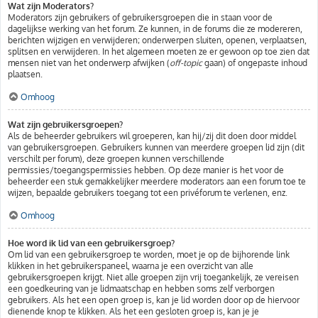
Wat zijn Moderators?
Moderators zijn gebruikers of gebruikersgroepen die in staan voor de
dagelijkse werking van het forum. Ze kunnen, in de forums die ze modereren,
berichten wijzigen en verwijderen; onderwerpen sluiten, openen, verplaatsen,
splitsen en verwijderen. In het algemeen moeten ze er gewoon op toe zien dat
mensen niet van het onderwerp afwijken (
off-topic
gaan) of ongepaste inhoud
plaatsen.
Omhoog
Wat zijn gebruikersgroepen?
Als de beheerder gebruikers wil groeperen, kan hij/zij dit doen door middel
van gebruikersgroepen. Gebruikers kunnen van meerdere groepen lid zijn (dit
verschilt per forum), deze groepen kunnen verschillende
permissies/toegangspermissies hebben. Op deze manier is het voor de
beheerder een stuk gemakkelijker meerdere moderators aan een forum toe te
wijzen, bepaalde gebruikers toegang tot een privéforum te verlenen, enz.
Omhoog
Hoe word ik lid van een gebruikersgroep?
Om lid van een gebruikersgroep te worden, moet je op de bijhorende link
klikken in het gebruikerspaneel, waarna je een overzicht van alle
gebruikersgroepen krijgt. Niet alle groepen zijn vrij toegankelijk, ze vereisen
een goedkeuring van je lidmaatschap en hebben soms zelf verborgen
gebruikers. Als het een open groep is, kan je lid worden door op de hiervoor
dienende knop te klikken. Als het een gesloten groep is, kan je je