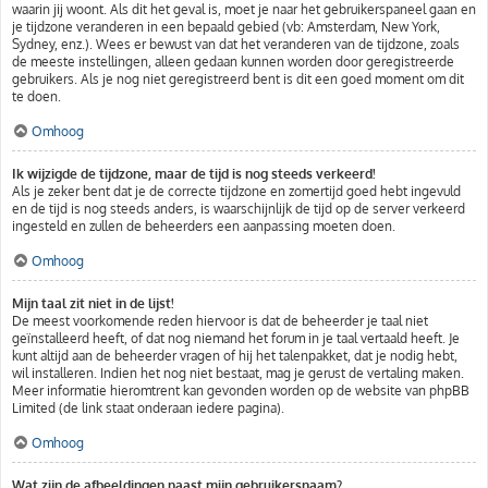
waarin jij woont. Als dit het geval is, moet je naar het gebruikerspaneel gaan en
je tijdzone veranderen in een bepaald gebied (vb: Amsterdam, New York,
Sydney, enz.). Wees er bewust van dat het veranderen van de tijdzone, zoals
de meeste instellingen, alleen gedaan kunnen worden door geregistreerde
gebruikers. Als je nog niet geregistreerd bent is dit een goed moment om dit
te doen.
Omhoog
Ik wijzigde de tijdzone, maar de tijd is nog steeds verkeerd!
Als je zeker bent dat je de correcte tijdzone en zomertijd goed hebt ingevuld
en de tijd is nog steeds anders, is waarschijnlijk de tijd op de server verkeerd
ingesteld en zullen de beheerders een aanpassing moeten doen.
Omhoog
Mijn taal zit niet in de lijst!
De meest voorkomende reden hiervoor is dat de beheerder je taal niet
geïnstalleerd heeft, of dat nog niemand het forum in je taal vertaald heeft. Je
kunt altijd aan de beheerder vragen of hij het talenpakket, dat je nodig hebt,
wil installeren. Indien het nog niet bestaat, mag je gerust de vertaling maken.
Meer informatie hieromtrent kan gevonden worden op de website van phpBB
Limited (de link staat onderaan iedere pagina).
Omhoog
Wat zijn de afbeeldingen naast mijn gebruikersnaam?