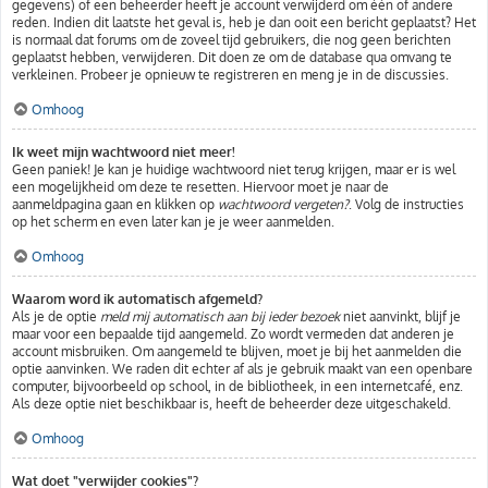
gegevens) of een beheerder heeft je account verwijderd om één of andere
reden. Indien dit laatste het geval is, heb je dan ooit een bericht geplaatst? Het
is normaal dat forums om de zoveel tijd gebruikers, die nog geen berichten
geplaatst hebben, verwijderen. Dit doen ze om de database qua omvang te
verkleinen. Probeer je opnieuw te registreren en meng je in de discussies.
Omhoog
Ik weet mijn wachtwoord niet meer!
Geen paniek! Je kan je huidige wachtwoord niet terug krijgen, maar er is wel
een mogelijkheid om deze te resetten. Hiervoor moet je naar de
aanmeldpagina gaan en klikken op
wachtwoord vergeten?
. Volg de instructies
op het scherm en even later kan je je weer aanmelden.
Omhoog
Waarom word ik automatisch afgemeld?
Als je de optie
meld mij automatisch aan bij ieder bezoek
niet aanvinkt, blijf je
maar voor een bepaalde tijd aangemeld. Zo wordt vermeden dat anderen je
account misbruiken. Om aangemeld te blijven, moet je bij het aanmelden die
optie aanvinken. We raden dit echter af als je gebruik maakt van een openbare
computer, bijvoorbeeld op school, in de bibliotheek, in een internetcafé, enz.
Als deze optie niet beschikbaar is, heeft de beheerder deze uitgeschakeld.
Omhoog
Wat doet "verwijder cookies"?