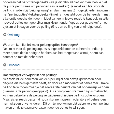
onderaan het berichten-gedeelte (als je dit tabblad niet kan zien, heb je niet
de juiste permissies om peilingen aan te maken). Je moet een titel voor de
peiling invullen bij "peilingsvraag" en dan minstens 2 mogelijkheden invullen in
het "peilingopties"-tekstgedeelte (limiet is ingesteld door de beheerder), met
elke optie gescheiden door middel van een nieuwe regel. Je kunt ook instellen
hoeveel opties een gebruiker mag kiezen onder "opties per gebruiker" en een
tijdslimiet in dagen voor de peiling (0 is een peiling van oneindige duur).
Omhoog
Waarom kan ik niet meer peilingsopties toevoegen?
De limiet voor de peilingsopties is ingesteld door de beheerder. Indien je
meer opties denkt nodig te hebben dan het toegestane aantal, neem dan
contact op met de beheerder.
Omhoog
Hoe wijzig of verwijder ik een peiling?
Net zoals bij de berichten kan een peiling alleen gewijzigd worden door
degene die hem gemaakt heeft, en door een moderator of beheerder. Om de
peiling te wijzigen moet je het allereerste bericht van het onderwerp wijzigen
(hieraan is de peiling gekoppeld). Als er nog geen stemmen zijn uitgebracht,
kunnen gebruikers de peiling verwijderen of iedere peilingsoptie wijzigen.
Maar, als er reeds gestemd is, dan kunnen alleen moderators of beheerders
hem wijzigen of verwijderen. Dit om te voorkomen dat gebruikers een peiling
maken en deze daarna vervalsen door de opties te wijzigen.