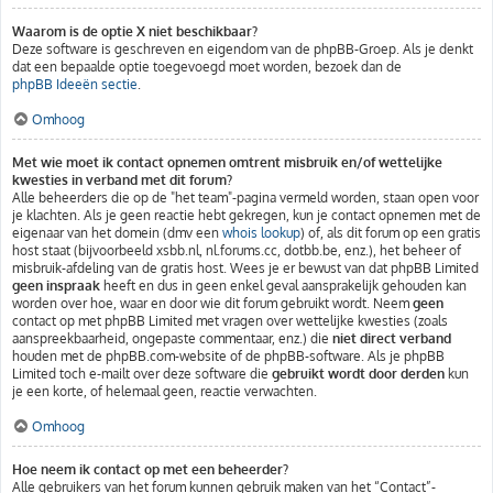
Waarom is de optie X niet beschikbaar?
Deze software is geschreven en eigendom van de phpBB-Groep. Als je denkt
dat een bepaalde optie toegevoegd moet worden, bezoek dan de
phpBB Ideeën sectie
.
Omhoog
Met wie moet ik contact opnemen omtrent misbruik en/of wettelijke
kwesties in verband met dit forum?
Alle beheerders die op de "het team"-pagina vermeld worden, staan open voor
je klachten. Als je geen reactie hebt gekregen, kun je contact opnemen met de
eigenaar van het domein (dmv een
whois lookup
) of, als dit forum op een gratis
host staat (bijvoorbeeld xsbb.nl, nl.forums.cc, dotbb.be, enz.), het beheer of
misbruik-afdeling van de gratis host. Wees je er bewust van dat phpBB Limited
geen inspraak
heeft en dus in geen enkel geval aansprakelijk gehouden kan
worden over hoe, waar en door wie dit forum gebruikt wordt. Neem
geen
contact op met phpBB Limited met vragen over wettelijke kwesties (zoals
aanspreekbaarheid, ongepaste commentaar, enz.) die
niet direct verband
houden met de phpBB.com-website of de phpBB-software. Als je phpBB
Limited toch e-mailt over deze software die
gebruikt wordt door derden
kun
je een korte, of helemaal geen, reactie verwachten.
Omhoog
Hoe neem ik contact op met een beheerder?
Alle gebruikers van het forum kunnen gebruik maken van het “Contact”-