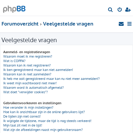
Z
o
Forumoverzicht
Veelgestelde vragen
e
k
Veelgestelde vragen
Aanmeld- en registratievragen
Waarom moet ik me registreren?
Wat is COPPA?
Waarom kan ik niet registreren?
Ik ben geregistreerd maar kan niet aanmelden!
Waarom kan ik niet aanmelden?
Ik heb me ooit geregistreerd maar kan nu niet meer aanmelden!?
Ik weet mijn wachtwoord niet meer!
Waarom word ik automatisch afgemeld?
Wat doet "verwijder cookies"?
Gebruikersvoorkeuren en instellingen
Hoe verander ik mijn instellingen?
Hoe kan ik onzichtbaar zijn in de online gebruikers lijst?
De tijden zijn niet correct!
Ik wijzigde de tijdzone, maar de tijd is nog steeds verkeerd!
Mijn taal zit niet in de lijst!
Wat zijn de afbeeldingen naast mijn gebruikersnaam?