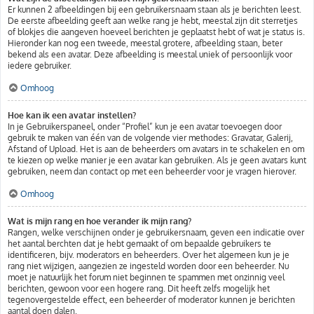
Er kunnen 2 afbeeldingen bij een gebruikersnaam staan als je berichten leest.
De eerste afbeelding geeft aan welke rang je hebt, meestal zijn dit sterretjes
of blokjes die aangeven hoeveel berichten je geplaatst hebt of wat je status is.
Hieronder kan nog een tweede, meestal grotere, afbeelding staan, beter
bekend als een avatar. Deze afbeelding is meestal uniek of persoonlijk voor
iedere gebruiker.
Omhoog
Hoe kan ik een avatar instellen?
In je Gebruikerspaneel, onder “Profiel” kun je een avatar toevoegen door
gebruik te maken van één van de volgende vier methodes: Gravatar, Galerij,
Afstand of Upload. Het is aan de beheerders om avatars in te schakelen en om
te kiezen op welke manier je een avatar kan gebruiken. Als je geen avatars kunt
gebruiken, neem dan contact op met een beheerder voor je vragen hierover.
Omhoog
Wat is mijn rang en hoe verander ik mijn rang?
Rangen, welke verschijnen onder je gebruikersnaam, geven een indicatie over
het aantal berchten dat je hebt gemaakt of om bepaalde gebruikers te
identificeren, bijv. moderators en beheerders. Over het algemeen kun je je
rang niet wijzigen, aangezien ze ingesteld worden door een beheerder. Nu
moet je natuurlijk het forum niet beginnen te spammen met onzinnig veel
berichten, gewoon voor een hogere rang. Dit heeft zelfs mogelijk het
tegenovergestelde effect, een beheerder of moderator kunnen je berichten
aantal doen dalen.