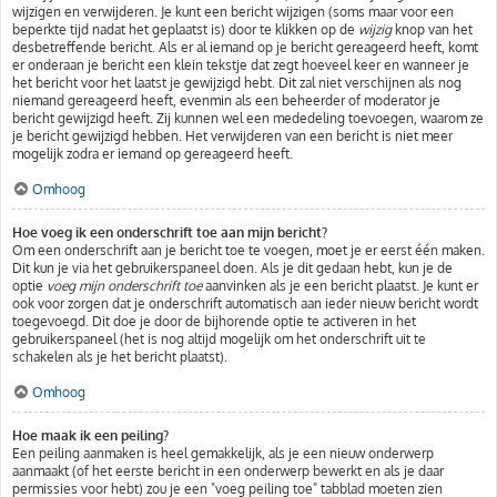
wijzigen en verwijderen. Je kunt een bericht wijzigen (soms maar voor een
beperkte tijd nadat het geplaatst is) door te klikken op de
wijzig
knop van het
desbetreffende bericht. Als er al iemand op je bericht gereageerd heeft, komt
er onderaan je bericht een klein tekstje dat zegt hoeveel keer en wanneer je
het bericht voor het laatst je gewijzigd hebt. Dit zal niet verschijnen als nog
niemand gereageerd heeft, evenmin als een beheerder of moderator je
bericht gewijzigd heeft. Zij kunnen wel een mededeling toevoegen, waarom ze
je bericht gewijzigd hebben. Het verwijderen van een bericht is niet meer
mogelijk zodra er iemand op gereageerd heeft.
Omhoog
Hoe voeg ik een onderschrift toe aan mijn bericht?
Om een onderschrift aan je bericht toe te voegen, moet je er eerst één maken.
Dit kun je via het gebruikerspaneel doen. Als je dit gedaan hebt, kun je de
optie
voeg mijn onderschrift toe
aanvinken als je een bericht plaatst. Je kunt er
ook voor zorgen dat je onderschrift automatisch aan ieder nieuw bericht wordt
toegevoegd. Dit doe je door de bijhorende optie te activeren in het
gebruikerspaneel (het is nog altijd mogelijk om het onderschrift uit te
schakelen als je het bericht plaatst).
Omhoog
Hoe maak ik een peiling?
Een peiling aanmaken is heel gemakkelijk, als je een nieuw onderwerp
aanmaakt (of het eerste bericht in een onderwerp bewerkt en als je daar
permissies voor hebt) zou je een "voeg peiling toe" tabblad moeten zien