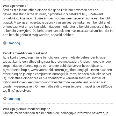
Wat zijn Smilies?
Smilies zijn kleine afbeeldingen die gebruikt kunnen worden om een
gevoelstoestand uit te drukken, bijvoorbeeld :) betekent blij, :( betekent
ongelukkig. Alle beschikbare smilies worden weergegeven als je een bericht
plaatst. Maak geen overdadig gebruik van smilies, ze maken een bericht snel
onleesbaar wat er toe kan leiden dat een moderator je bericht aanpast of heel
je bericht verwijdert. De beheerder kan ook een maximaal aantal smilies, dat in
een bericht gebruikt mag worden, bepaald hebben.
Omhoog
Kan ik afbeeldingen plaatsen?
Ja, je kunt afbeeldingen in je bericht weergeven. Als de beheerder bijlagen
toelaat kun je een afbeelding naar het forum uploaden. Anders moet je er voor
zorgen dat de afbeelding op een andere publieke server beschikbaar is,
bijvoorbeeld http://www.voorbeeld.com/mijn_afbeelding.gif. Linken naar een
afbeelding op je eigen computer is onmogelijk (tenzij het een publieke server
is). Ook afbeeldingen die een authentificatie vereisen zoals in: Hotmail of
Yahoo mailboxen, een wachtwoord beschermde website, enz. kunnen niet
worden weergegeven. Om een afbeelding weer te geven, moet je de BBCode
tag [img] gebruiken.
Omhoog
Wat zijn globale mededelingen?
Globale mededelingen zijn berichten die belangrijke informatie bevatten, je