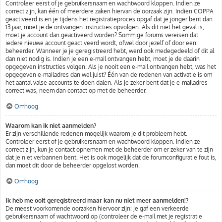
Controleer eerst of je gebruikersnaam en wachtwoord kloppen. Indien ze
correct zijn, kan één of meerdere zaken hiervan de oorzaak zijn. Indien COPPA
geactiveerd is en je tijdens het registratieproces opgaf dat je jonger bent dan
13 jaar, moet je de ontvangen instructies opvolgen. Als dit niet het geval is,
moet je account dan geactiveerd worden? Sommige forums vereisen dat
iedere nieuwe account geactiveerd wordt, ofwel door jezelf of door een
beheerder. Wanneer je je geregistreerd hebt, werd ook medegedeeld of dit al
dan niet nodig is. Indien je een e-mail ontvangen hebt, moet je de daarin
opgegeven instructies volgen. Als je nooit een e-mail ontvangen hebt, was het
opgegeven e-mailadres dan wel juist? Één van de redenen van activatie is om
het aantal valse accounts te doen dalen. Als je zeker bent dat je e-mailadres
correct was, neem dan contact op met de beheerder.
Omhoog
Waarom kan ik niet aanmelden?
Er zijn verschillende redenen mogelijk waarom je dit probleem hebt.
Controleer eerst of je gebruikersnaam en wachtwoord kloppen. Indien ze
correct zijn, kun je contact opnemen met de beheerder om er zeker van te zijn
dat je niet verbannen bent. Het is ook mogelijk dat de forumconfiguratie fout is,
dan moet dit door de beheerder opgelost worden.
Omhoog
Ik heb me ooit geregistreerd maar kan nu niet meer aanmelden!?
De meest voorkomende oorzaken hiervoor zijn: je gaf een verkeerde
gebruikersnaam of wachtwoord op (controleer de e-mail met je registratie