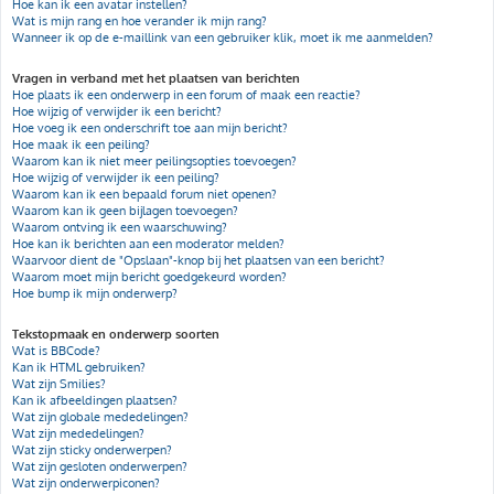
Hoe kan ik een avatar instellen?
Wat is mijn rang en hoe verander ik mijn rang?
Wanneer ik op de e-maillink van een gebruiker klik, moet ik me aanmelden?
Vragen in verband met het plaatsen van berichten
Hoe plaats ik een onderwerp in een forum of maak een reactie?
Hoe wijzig of verwijder ik een bericht?
Hoe voeg ik een onderschrift toe aan mijn bericht?
Hoe maak ik een peiling?
Waarom kan ik niet meer peilingsopties toevoegen?
Hoe wijzig of verwijder ik een peiling?
Waarom kan ik een bepaald forum niet openen?
Waarom kan ik geen bijlagen toevoegen?
Waarom ontving ik een waarschuwing?
Hoe kan ik berichten aan een moderator melden?
Waarvoor dient de "Opslaan"-knop bij het plaatsen van een bericht?
Waarom moet mijn bericht goedgekeurd worden?
Hoe bump ik mijn onderwerp?
Tekstopmaak en onderwerp soorten
Wat is BBCode?
Kan ik HTML gebruiken?
Wat zijn Smilies?
Kan ik afbeeldingen plaatsen?
Wat zijn globale mededelingen?
Wat zijn mededelingen?
Wat zijn sticky onderwerpen?
Wat zijn gesloten onderwerpen?
Wat zijn onderwerpiconen?