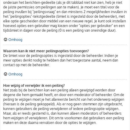
onderaan het berichten-gedeelte (als je dit tabblad niet kan zien, heb je niet
de juiste permissies om peilingen aan te maken). Je moet een titel voor de
peiling invullen bij "peilingsvraag" en dan minstens 2 mogelijkheden invullen in
het "peilingopties"-tekstgedeelte (limiet is ingesteld door de beheerder), met
elke optie gescheiden door middel van een nieuwe regel. Je kunt ook instellen
hoeveel opties een gebruiker mag kiezen onder "opties per gebruiker" en een
tijdslimiet in dagen voor de peiling (0 is een peiling van oneindige duur).
Omhoog
Waarom kan ik niet meer peilingsopties toevoegen?
De limiet voor de peilingsopties is ingesteld door de beheerder. Indien je
meer opties denkt nodig te hebben dan het toegestane aantal, neem dan
contact op met de beheerder.
Omhoog
Hoe wijzig of verwijder ik een peiling?
Net zoals bij de berichten kan een peiling alleen gewijzigd worden door
degene die hem gemaakt heeft, en door een moderator of beheerder. Om de
peiling te wijzigen moet je het allereerste bericht van het onderwerp wijzigen
(hieraan is de peiling gekoppeld). Als er nog geen stemmen zijn uitgebracht,
kunnen gebruikers de peiling verwijderen of iedere peilingsoptie wijzigen.
Maar, als er reeds gestemd is, dan kunnen alleen moderators of beheerders
hem wijzigen of verwijderen. Dit om te voorkomen dat gebruikers een peiling
maken en deze daarna vervalsen door de opties te wijzigen.