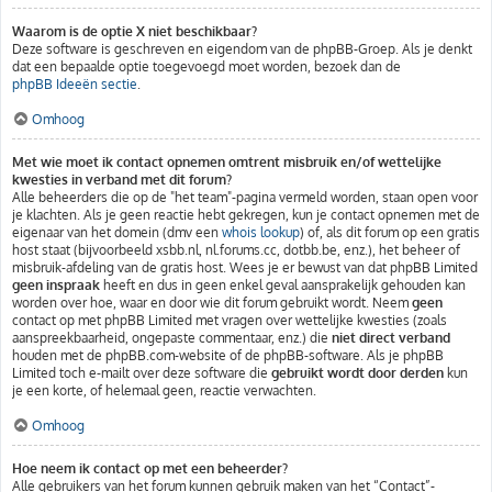
Waarom is de optie X niet beschikbaar?
Deze software is geschreven en eigendom van de phpBB-Groep. Als je denkt
dat een bepaalde optie toegevoegd moet worden, bezoek dan de
phpBB Ideeën sectie
.
Omhoog
Met wie moet ik contact opnemen omtrent misbruik en/of wettelijke
kwesties in verband met dit forum?
Alle beheerders die op de "het team"-pagina vermeld worden, staan open voor
je klachten. Als je geen reactie hebt gekregen, kun je contact opnemen met de
eigenaar van het domein (dmv een
whois lookup
) of, als dit forum op een gratis
host staat (bijvoorbeeld xsbb.nl, nl.forums.cc, dotbb.be, enz.), het beheer of
misbruik-afdeling van de gratis host. Wees je er bewust van dat phpBB Limited
geen inspraak
heeft en dus in geen enkel geval aansprakelijk gehouden kan
worden over hoe, waar en door wie dit forum gebruikt wordt. Neem
geen
contact op met phpBB Limited met vragen over wettelijke kwesties (zoals
aanspreekbaarheid, ongepaste commentaar, enz.) die
niet direct verband
houden met de phpBB.com-website of de phpBB-software. Als je phpBB
Limited toch e-mailt over deze software die
gebruikt wordt door derden
kun
je een korte, of helemaal geen, reactie verwachten.
Omhoog
Hoe neem ik contact op met een beheerder?
Alle gebruikers van het forum kunnen gebruik maken van het “Contact”-