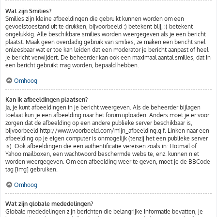
Wat zijn Smilies?
Smilies zijn kleine afbeeldingen die gebruikt kunnen worden om een
gevoelstoestand uit te drukken, bijvoorbeeld :) betekent blij, :( betekent
ongelukkig. Alle beschikbare smilies worden weergegeven als je een bericht
plaatst. Maak geen overdadig gebruik van smilies, ze maken een bericht snel
onleesbaar wat er toe kan leiden dat een moderator je bericht aanpast of heel
je bericht verwijdert. De beheerder kan ook een maximaal aantal smilies, dat in
een bericht gebruikt mag worden, bepaald hebben.
Omhoog
Kan ik afbeeldingen plaatsen?
Ja, je kunt afbeeldingen in je bericht weergeven. Als de beheerder bijlagen
toelaat kun je een afbeelding naar het forum uploaden. Anders moet je er voor
zorgen dat de afbeelding op een andere publieke server beschikbaar is,
bijvoorbeeld http://www.voorbeeld.com/mijn_afbeelding.gif. Linken naar een
afbeelding op je eigen computer is onmogelijk (tenzij het een publieke server
is). Ook afbeeldingen die een authentificatie vereisen zoals in: Hotmail of
Yahoo mailboxen, een wachtwoord beschermde website, enz. kunnen niet
worden weergegeven. Om een afbeelding weer te geven, moet je de BBCode
tag [img] gebruiken.
Omhoog
Wat zijn globale mededelingen?
Globale mededelingen zijn berichten die belangrijke informatie bevatten, je