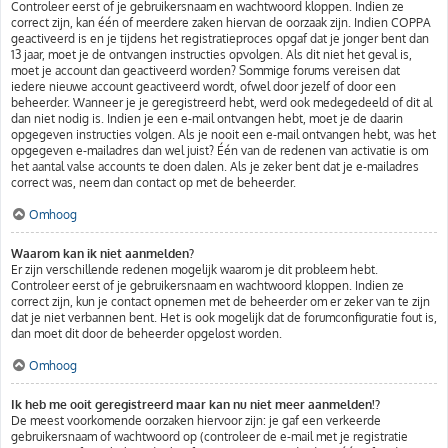
Controleer eerst of je gebruikersnaam en wachtwoord kloppen. Indien ze
correct zijn, kan één of meerdere zaken hiervan de oorzaak zijn. Indien COPPA
geactiveerd is en je tijdens het registratieproces opgaf dat je jonger bent dan
13 jaar, moet je de ontvangen instructies opvolgen. Als dit niet het geval is,
moet je account dan geactiveerd worden? Sommige forums vereisen dat
iedere nieuwe account geactiveerd wordt, ofwel door jezelf of door een
beheerder. Wanneer je je geregistreerd hebt, werd ook medegedeeld of dit al
dan niet nodig is. Indien je een e-mail ontvangen hebt, moet je de daarin
opgegeven instructies volgen. Als je nooit een e-mail ontvangen hebt, was het
opgegeven e-mailadres dan wel juist? Één van de redenen van activatie is om
het aantal valse accounts te doen dalen. Als je zeker bent dat je e-mailadres
correct was, neem dan contact op met de beheerder.
Omhoog
Waarom kan ik niet aanmelden?
Er zijn verschillende redenen mogelijk waarom je dit probleem hebt.
Controleer eerst of je gebruikersnaam en wachtwoord kloppen. Indien ze
correct zijn, kun je contact opnemen met de beheerder om er zeker van te zijn
dat je niet verbannen bent. Het is ook mogelijk dat de forumconfiguratie fout is,
dan moet dit door de beheerder opgelost worden.
Omhoog
Ik heb me ooit geregistreerd maar kan nu niet meer aanmelden!?
De meest voorkomende oorzaken hiervoor zijn: je gaf een verkeerde
gebruikersnaam of wachtwoord op (controleer de e-mail met je registratie