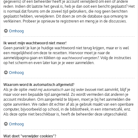
gegevens) of een beheerder heeft je account verwijderd om één of andere
reden. Indien dit laatste het geval is, heb je dan ooit een bericht geplaatst? Het
is normaal dat forums om de zoveel tijd gebruikers, die nog geen berichten
geplaatst hebben, verwijderen. Dit doen ze om de database qua omvang te
verkleinen. Probeer je opnieuw te registreren en meng je in de discussies.
Omhoog
Ik weet mijn wachtwoord niet meer!
Geen paniek! Je kan je huidige wachtwoord niet terug krijgen, maar er is wel
een mogelijkheid om deze te resetten. Hiervoor moet je naar de
aanmeldpagina gaan en klikken op
wachtwoord vergeten?
. Volg de instructies
op het scherm en even later kan je je weer aanmelden.
Omhoog
Waarom word ik automatisch afgemeld?
Als je de optie
meld mij automatisch aan bij ieder bezoek
niet aanvinkt, blijf je
maar voor een bepaalde tijd aangemeld. Zo wordt vermeden dat anderen je
account misbruiken. Om aangemeld te blijven, moet je bij het aanmelden die
optie aanvinken. We raden dit echter af als je gebruik maakt van een openbare
computer, bijvoorbeeld op school, in de bibliotheek, in een internetcafé, enz.
Als deze optie niet beschikbaar is, heeft de beheerder deze uitgeschakeld.
Omhoog
Wat doet "verwijder cookies"?