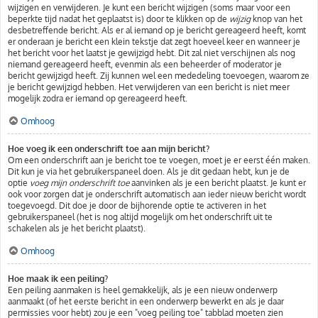
wijzigen en verwijderen. Je kunt een bericht wijzigen (soms maar voor een
beperkte tijd nadat het geplaatst is) door te klikken op de
wijzig
knop van het
desbetreffende bericht. Als er al iemand op je bericht gereageerd heeft, komt
er onderaan je bericht een klein tekstje dat zegt hoeveel keer en wanneer je
het bericht voor het laatst je gewijzigd hebt. Dit zal niet verschijnen als nog
niemand gereageerd heeft, evenmin als een beheerder of moderator je
bericht gewijzigd heeft. Zij kunnen wel een mededeling toevoegen, waarom ze
je bericht gewijzigd hebben. Het verwijderen van een bericht is niet meer
mogelijk zodra er iemand op gereageerd heeft.
Omhoog
Hoe voeg ik een onderschrift toe aan mijn bericht?
Om een onderschrift aan je bericht toe te voegen, moet je er eerst één maken.
Dit kun je via het gebruikerspaneel doen. Als je dit gedaan hebt, kun je de
optie
voeg mijn onderschrift toe
aanvinken als je een bericht plaatst. Je kunt er
ook voor zorgen dat je onderschrift automatisch aan ieder nieuw bericht wordt
toegevoegd. Dit doe je door de bijhorende optie te activeren in het
gebruikerspaneel (het is nog altijd mogelijk om het onderschrift uit te
schakelen als je het bericht plaatst).
Omhoog
Hoe maak ik een peiling?
Een peiling aanmaken is heel gemakkelijk, als je een nieuw onderwerp
aanmaakt (of het eerste bericht in een onderwerp bewerkt en als je daar
permissies voor hebt) zou je een "voeg peiling toe" tabblad moeten zien