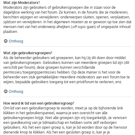
Wat zijn Moderators?
Moderators zijn gebruikers of gebruikersgroepen die in staan voor de
dagelijkse werking van het forum. Ze kunnen, in de forums die ze modereren,
berichten wijzigen en verwijderen; onderwerpen sluiten, openen, verplaatsen,
splitsen en verwijderen. In het algemeen moeten ze er gewoon op toe zien dat
mensen niet van het onderwerp afwijken (
off-topic
gaan) of ongepaste inhoud
plaatsen.
Omhoog
Wat zijn gebruikersgroepen?
Als de beheerder gebruikers wil groeperen, kan hij/zij dit doen door middel
van gebruikersgroepen. Gebruikers kunnen van meerdere groepen lid zijn (dit
verschilt per forum), deze groepen kunnen verschillende
permissies/toegangspermissies hebben. Op deze manier is het voor de
beheerder een stuk gemakkelijker meerdere moderators aan een forum toe te
wijzen, bepaalde gebruikers toegang tot een privéforum te verlenen, enz.
Omhoog
Hoe word ik lid van een gebruikersgroep?
Om lid van een gebruikersgroep te worden, moet je op de bijhorende link
klikken in het gebruikerspaneel, waarna je een overzicht van alle
gebruikersgroepen krijgt. Niet alle groepen zijn vrij toegankelijk, ze vereisen
een goedkeuring van je lidmaatschap en hebben soms zelf verborgen
gebruikers. Als het een open groep is, kan je lid worden door op de hiervoor
dienende knop te klikken. Als het een gesloten groep is, kan je je