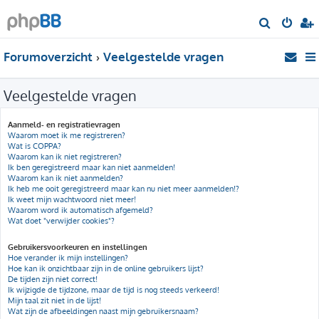
Z
o
Forumoverzicht
Veelgestelde vragen
e
k
Veelgestelde vragen
Aanmeld- en registratievragen
Waarom moet ik me registreren?
Wat is COPPA?
Waarom kan ik niet registreren?
Ik ben geregistreerd maar kan niet aanmelden!
Waarom kan ik niet aanmelden?
Ik heb me ooit geregistreerd maar kan nu niet meer aanmelden!?
Ik weet mijn wachtwoord niet meer!
Waarom word ik automatisch afgemeld?
Wat doet "verwijder cookies"?
Gebruikersvoorkeuren en instellingen
Hoe verander ik mijn instellingen?
Hoe kan ik onzichtbaar zijn in de online gebruikers lijst?
De tijden zijn niet correct!
Ik wijzigde de tijdzone, maar de tijd is nog steeds verkeerd!
Mijn taal zit niet in de lijst!
Wat zijn de afbeeldingen naast mijn gebruikersnaam?