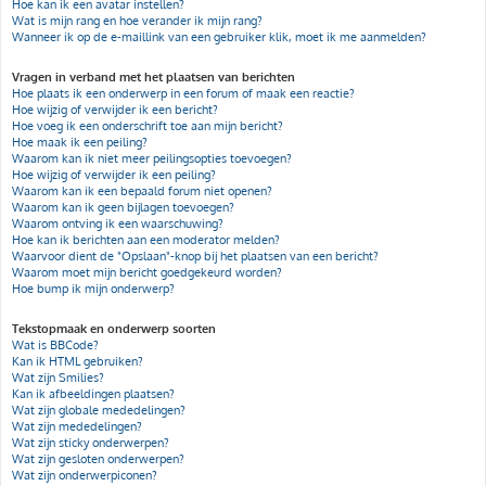
Hoe kan ik een avatar instellen?
Wat is mijn rang en hoe verander ik mijn rang?
Wanneer ik op de e-maillink van een gebruiker klik, moet ik me aanmelden?
Vragen in verband met het plaatsen van berichten
Hoe plaats ik een onderwerp in een forum of maak een reactie?
Hoe wijzig of verwijder ik een bericht?
Hoe voeg ik een onderschrift toe aan mijn bericht?
Hoe maak ik een peiling?
Waarom kan ik niet meer peilingsopties toevoegen?
Hoe wijzig of verwijder ik een peiling?
Waarom kan ik een bepaald forum niet openen?
Waarom kan ik geen bijlagen toevoegen?
Waarom ontving ik een waarschuwing?
Hoe kan ik berichten aan een moderator melden?
Waarvoor dient de "Opslaan"-knop bij het plaatsen van een bericht?
Waarom moet mijn bericht goedgekeurd worden?
Hoe bump ik mijn onderwerp?
Tekstopmaak en onderwerp soorten
Wat is BBCode?
Kan ik HTML gebruiken?
Wat zijn Smilies?
Kan ik afbeeldingen plaatsen?
Wat zijn globale mededelingen?
Wat zijn mededelingen?
Wat zijn sticky onderwerpen?
Wat zijn gesloten onderwerpen?
Wat zijn onderwerpiconen?