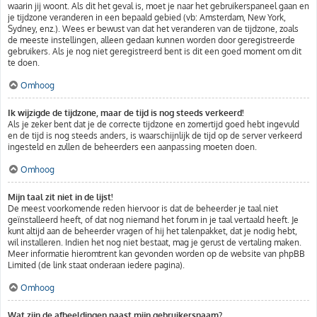
waarin jij woont. Als dit het geval is, moet je naar het gebruikerspaneel gaan en
je tijdzone veranderen in een bepaald gebied (vb: Amsterdam, New York,
Sydney, enz.). Wees er bewust van dat het veranderen van de tijdzone, zoals
de meeste instellingen, alleen gedaan kunnen worden door geregistreerde
gebruikers. Als je nog niet geregistreerd bent is dit een goed moment om dit
te doen.
Omhoog
Ik wijzigde de tijdzone, maar de tijd is nog steeds verkeerd!
Als je zeker bent dat je de correcte tijdzone en zomertijd goed hebt ingevuld
en de tijd is nog steeds anders, is waarschijnlijk de tijd op de server verkeerd
ingesteld en zullen de beheerders een aanpassing moeten doen.
Omhoog
Mijn taal zit niet in de lijst!
De meest voorkomende reden hiervoor is dat de beheerder je taal niet
geïnstalleerd heeft, of dat nog niemand het forum in je taal vertaald heeft. Je
kunt altijd aan de beheerder vragen of hij het talenpakket, dat je nodig hebt,
wil installeren. Indien het nog niet bestaat, mag je gerust de vertaling maken.
Meer informatie hieromtrent kan gevonden worden op de website van phpBB
Limited (de link staat onderaan iedere pagina).
Omhoog
Wat zijn de afbeeldingen naast mijn gebruikersnaam?