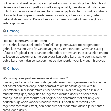
Er kunnen 2 afbeeldingen bij een gebruikersnaam staan als je berichten leest.
De eerste afbeelding geeft aan welke rang je hebt, meestal zijn dit sterretjes
of blokjes die aangeven hoeveel berichten je geplaatst hebt of wat je status is.
Hieronder kan nog een tweede, meestal grotere, afbeelding staan, beter
bekend als een avatar. Deze afbeelding is meestal uniek of persoonlijk voor
iedere gebruiker.
Omhoog
Hoe kan ik een avatar instellen?
In je Gebruikerspaneel, onder “Profiel” kun je een avatar toevoegen door
gebruik te maken van één van de volgende vier methodes: Gravatar, Galerij,
Afstand of Upload. Het is aan de beheerders om avatars in te schakelen en om
te kiezen op welke manier je een avatar kan gebruiken. Als je geen avatars kunt
gebruiken, neem dan contact op met een beheerder voor je vragen hierover.
Omhoog
Wat is mijn rang en hoe verander ik mijn rang?
Rangen, welke verschijnen onder je gebruikersnaam, geven een indicatie over
het aantal berchten dat je hebt gemaakt of om bepaalde gebruikers te
identificeren, bijv. moderators en beheerders. Over het algemeen kun je je
rang niet wijzigen, aangezien ze ingesteld worden door een beheerder. Nu
moet je natuurlijk het forum niet beginnen te spammen met onzinnig veel
berichten, gewoon voor een hogere rang. Dit heeft zelfs mogelijk het
tegenovergestelde effect, een beheerder of moderator kunnen je berichten
aantal doen dalen.